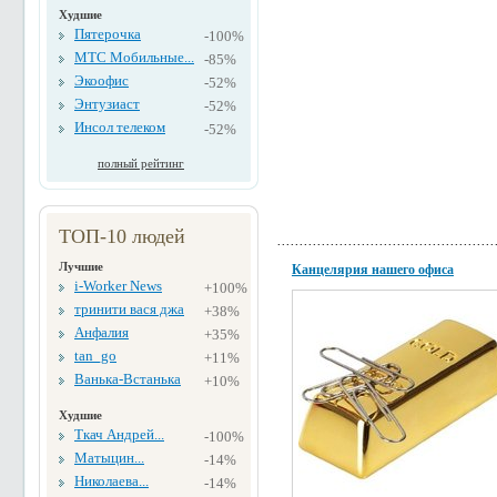
Худшие
Пятерочка
-100%
МТС Мобильные...
-85%
Экоофис
-52%
Энтузиаст
-52%
Инсол телеком
-52%
полный рейтинг
ТОП-10 людей
Лучшие
Канцелярия нашего офиса
i-Worker News
+100%
тринити вася джа
+38%
Анфалия
+35%
tan_go
+11%
Ванька-Встанька
+10%
Худшие
Ткач Андрей...
-100%
Матыцин...
-14%
Николаева...
-14%