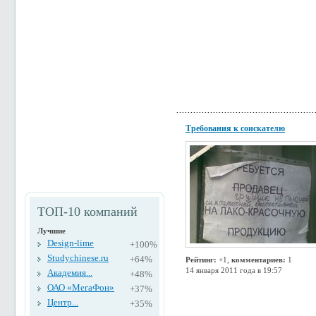
Требования к соискателю
ТОП-10 компаний
Лучшие
Design-lime
+100%
Studychinese.ru
+64%
Рейтинг:
+1,
комментариев:
1
14 января 2011 года в 19:57
Академия...
+48%
ОАО «МегаФон»
+37%
Центр...
+35%