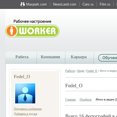
Maxpark.com
NewsLand.com
Cars.ru
Film.ru
Работа
Компании
Карьера
Работа
\
Люди
\
Fedel_O
\ Фото и виде
Fedel_O
Fedel_O
Главная
Профиль
Фото и видео (
Отправить сообщение
Добавить в друзья
Всего 16 фотографий в 