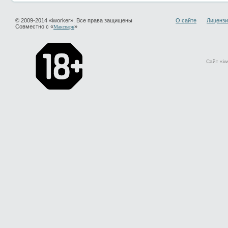
© 2009-2014 «iworker». Все права защищены
О сайте
Лицензи
Совместно с «
»
Макспарк
Сайт «iw