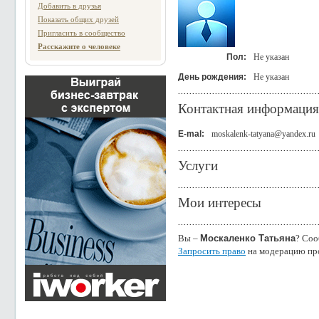
Добавить в друзья
Показать общих друзей
Пригласить в сообщество
Расскажите о человеке
Пол:
Не указан
День рождения:
Не указан
Контактная информация
E-mal:
moskalenk-tatyana@yandex.ru
Услуги
Мои интересы
Вы –
Москаленко Татьяна
? Соо
Запросить право
на модерацию пр