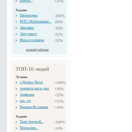
Центр...
+35%
Худшие
Пятерочка
-100%
МТС Мобильные...
-85%
Экоофис
-52%
Энтузиаст
-52%
Инсол телеком
-52%
полный рейтинг
ТОП-10 людей
Лучшие
i-Worker News
+100%
тринити вася джа
+38%
Анфалия
+35%
tan_go
+11%
Ванька-Встанька
+10%
Худшие
Ткач Андрей...
-100%
Матыцин...
-14%