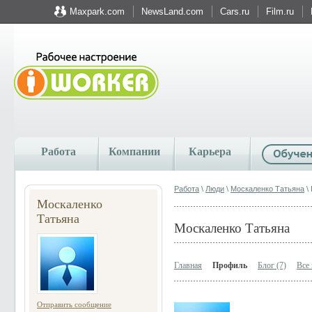
Maxpark.com
NewsLand.com
Cars.ru
Film.ru
Работа
Компании
Карьера
Работа
\
Люди
\
Москаленко Татьяна
\
Москаленко
Татьяна
Москаленко Татьяна
Главная
Профиль
Блог (7)
Все 
Отправить сообщение