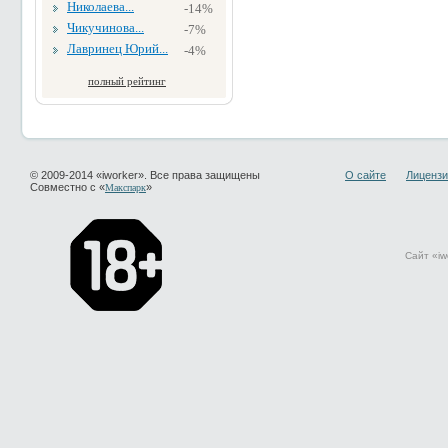
Николаева...
-14%
Чикучинова...
-7%
Лавринец Юрий...
-4%
полный рейтинг
© 2009-2014 «iworker». Все права защищены
О сайте
Лицензи
Совместно с «
»
Макспарк
Сайт «iw