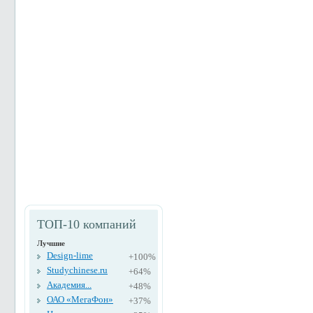
ТОП-10 компаний
Лучшие
Design-lime
+100%
Studychinese.ru
+64%
Академия...
+48%
ОАО «МегаФон»
+37%