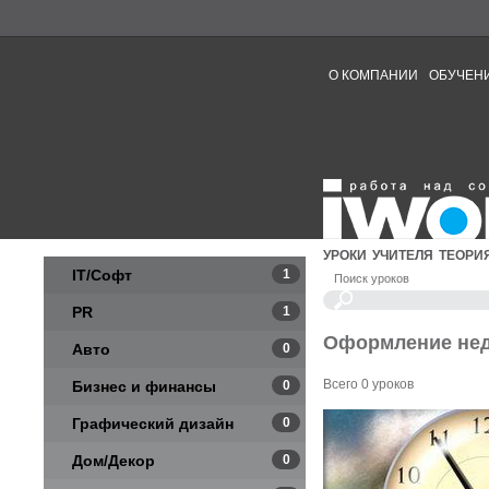
О КОМПАНИИ
ОБУЧЕН
УРОКИ
УЧИТЕЛЯ
ТЕОРИ
IT/Софт
1
Поиск уроков
PR
1
Оформление не
Авто
0
Всего 0 уроков
Бизнес и финансы
0
Графический дизайн
0
Дом/Декор
0