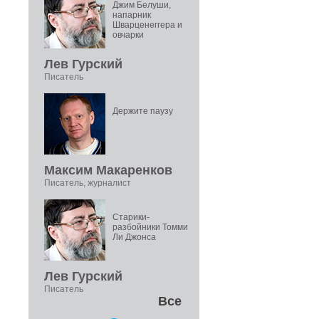
Джим Белуши,
напарник
Шварценеггера и
овчарки
Лев Гурский
Писатель
Держите паузу
Максим Макаренков
Писатель, журналист
Старики-
разбойники Томми
Ли Джонса
Лев Гурский
Писатель
Все