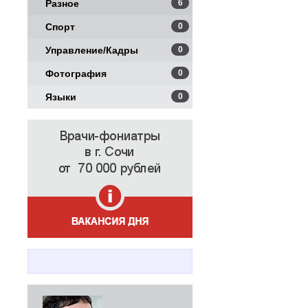
Разное
6
Спорт
0
Управление/Кадры
0
Фотография
0
Языки
0