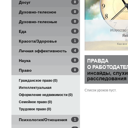
Досуг
0
Духовно-телесное
0
Духовно-телесные
0
Искусство
практики
Еда
0
Як
0
Красота/Здоровье
1
Как все
Личная эффективность
4
Наука
0
Право
0
Гражданское право (0)
Интеллектуальная
Список уроков пуст.
собственность (0)
Оформление недвижимости (0)
Семейное право (0)
Трудовое право (0)
Психология/Отношения
1