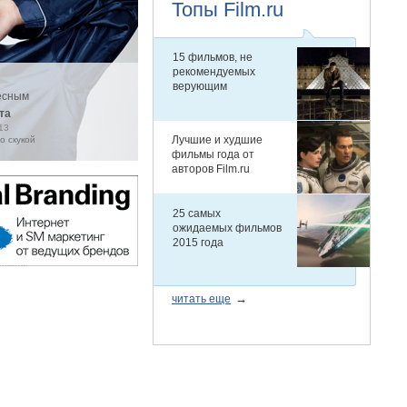
есным
та
13
о скукой