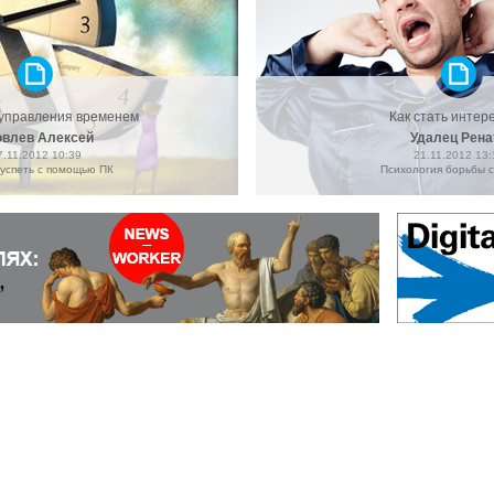
 управления временем
Как стать интер
овлев Алексей
Удалец Рена
7.11.2012 10:39
21.11.2012 13:
 успеть с помощью ПК
Психология борьбы с