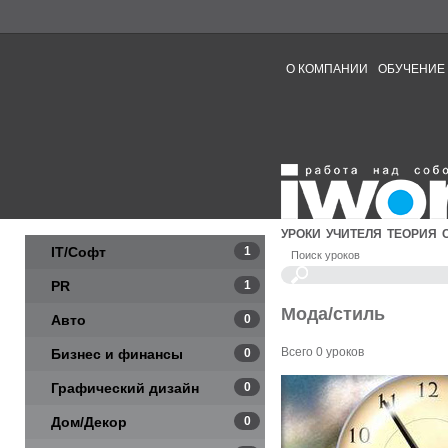
О КОМПАНИИ
ОБУЧЕНИЕ
УРОКИ
УЧИТЕЛЯ
ТЕОРИЯ
IT/Софт
1
Поиск уроков
PR
1
Мода/стиль
Авто
0
Всего 0 уроков
Бизнес и финансы
0
Графический дизайн
0
Дом/Декор
0