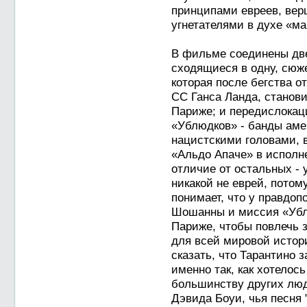
принципами евреев, ве
угнетателями в духе «ма
В фильме соединены две
сходящиеся в одну, сюж
которая после бегства о
СС Ганса Ланда, станов
Париже; и передислокац
«Ублюдков» - банды амер
нацистскими головами, 
«Альдо Апаче» в исполн
отличие от остальных - 
никакой не еврей, потом
понимает, что у правдоп
Шошанны и миссия «Ублю
Париже, чтобы повлечь 
для всей мировой истор
сказать, что Тарантино 
именно так, как хотелось
большинству других люд
Дэвида Боуи, чья песня "C