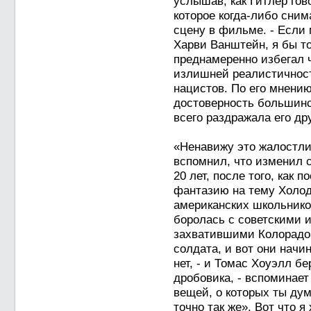
услышав, как Гитлер гов
которое когда-либо сним
сцену в фильме. - Если 
Харви Ванштейн, я бы то
преднамеренно избегал 
излишней реалистичност
нацистов. По его мнени
достоверность большин
всего раздражала его др
«Ненавижу это жалостлив
вспомнил, что изменил с
20 лет, после того, как 
фантазию на тему Холод
американских школьнико
боролась с советскими 
захватившими Колорадо.
солдата, и вот они начи
нет, - и Томас Хоуэлл б
дробовика, - вспоминает 
вещей, о которых ты дум
точно так же». Вот что я 