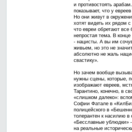
и противостоять арабам.
показывает, что у еврее
Но они живут в окружен
хотят видеть их рядом с
что евреи обретают все
непростая тема. В конце
- нацисты. А вы им сочув
живьем, но это не значи
абсолютно не жаль наци
свастику».
Но зачем вообще вызыва
нужны сцены, которые, 
изображают евреев, мст
Тарантино, конечно, в с
«слишком далеко»: вспо
Софии Фатале в «КилБил
полицейского в «Бешенн
толерантен к насилию в
«Бесславные ублюдки» 
на реальные исторически