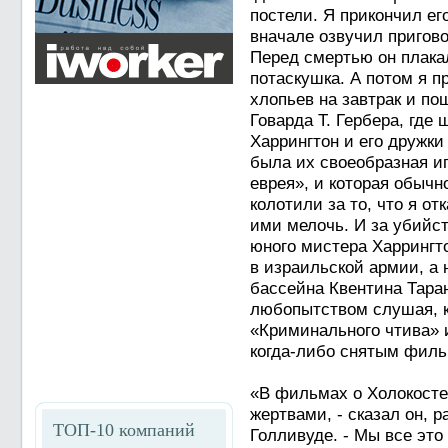
постели. Я прикончил ег
вначале озвучил пригово
Перед смертью он плака
потаскушка. А потом я п
хлопьев на завтрак и п
Говарда Т. Гербера, где
Харрингтон и его дружки
была их своеобразная иг
еврея», и которая обычн
колотили за то, что я 
ими мелочь. И за убийст
юного мистера Харрингто
в израильской армии, а 
бассейна Квентина Тара
любопытством слушая, к
«Криминального чтива» 
когда-либо снятым филь
«В фильмах о Холокосте
жертвами, - сказал он, 
ТОП-10 компаний
Голливуде. - Мы все это