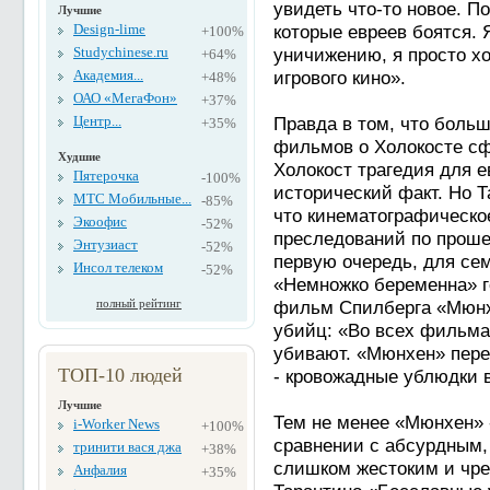
увидеть что-то новое. П
Лучшие
Design-lime
которые евреев боятся. 
+100%
Studychinese.ru
уничижению, я просто х
+64%
Академия...
игрового кино».
+48%
ОАО «МегаФон»
+37%
Центр...
Правда в том, что больши
+35%
фильмов о Холокосте сф
Худшие
Холокост трагедия для е
Пятерочка
-100%
исторический факт. Но Та
МТС Мобильные...
-85%
что кинематографическо
Экоофис
-52%
преследований по проше
Энтузиаст
-52%
первую очередь, для се
Инсол телеком
-52%
«Немножко беременна» г
полный рейтинг
фильм Спилберга «Мюнхе
убийц: «Во всех фильмах
убивают. «Мюнхен» перев
ТОП-10 людей
- кровожадные ублюдки в
Лучшие
Тем не менее «Мюнхен» 
i-Worker News
+100%
сравнении с абсурдным,
тринити вася джа
+38%
слишком жестоким и чр
Анфалия
+35%