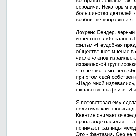
воспринять фильм так, к
сородичи. Некоторым из
большинство деятелей к
вообще не понравиться.
Лоуренс Бендер, верный
известных либералов в 
фильм «Неудобная прав
общественное мнение в 
числе членов израильско
израильской группировки
что не смог смотреть «
при этом свой собствен
«Надо мной издевались,
школьном шкафчике. И я 
Я посоветовал ему сдел
политической пропаганды
Квентин снимает очеред
пропаганде насилия, - о
понимают разницы между
Это - фантазия. Оно не 