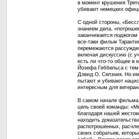
в момент крушения Треть
убивают немецких офице
С одной стороны, «Бесс
знанием дела, «потроше
заканчивается поджогом 
все-таки фильм Таранти
перемежаются рассужде
включая дискуссию (с у
есть ли что-то общее в 
Йозефа Геббельса с тем
Дэвид О. Селзник. Но им
пытают и убивают нацис
интересным для ветерана 
В самом начале фильма 
цель своей команды: «М
благодаря нашей жестоко
находить доказательств
распотрошенных, расчле
своих собратьев, котор