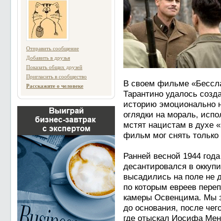
Отправить сообщение
Добавить в друзья
Показать общих друзей
Пригласить в сообщество
В своем фильме «Бессл
Расскажите о человеке
Тарантино удалось созда
историю эмоционально н
оглядки на мораль, испо
мстят нацистам в духе «
фильм мог снять только
Ранней весной 1944 года
десантировался в оккуп
высадились на поле не 
по которым евреев пере
камеры Освенцима. Мы з
до основания, после чег
где отыскал Иосифа Мен