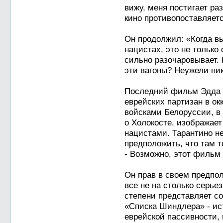
вижу, меня постигает ра
кино противопоставляет
Он продолжил: «Когда в
нацистах, это не только 
сильно разочаровывает.
эти вагоны? Неужели ник
Последний фильм Эдда 
еврейских партизан в о
войсками Белоруссии, в
о Холокосте, изображае
нацистами. Тарантино н
предположить, что там то
- Возможно, этот фильм 
Он прав в своем предпо
все не на столько серьез
степени представляет с
«Списка Шиндлера» - ис
еврейской пассивности, 