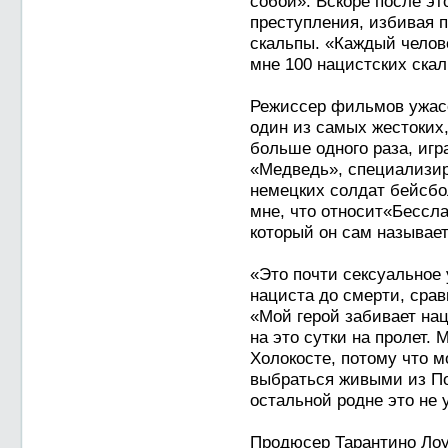
собой». Вскоре после э
преступления, избивая 
скальпы. «Каждый челов
мне 100 нацистских скал
Режиссер фильмов ужасо
один из самых жестоких,
больше одного раза, игр
«Медведь», специализи
немецких солдат бейсбо
мне, что относит«Бессл
который он сам называе
«Это почти сексуальное
нациста до смерти, сравн
«Мой герой забивает нац
на это сутки на пролет.
Холокосте, потому что 
выбраться живыми из По
остальной родне это не 
Продюсер Тарантино Лоу