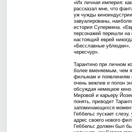
«Их личная империя: как
рассказал мне, что фант
уж чужды киноиндустрии
завуалированы, наиболе
история Супермена. «Ев
персонажей перешли на 
настоящий еврей никогда
«Бесславные ублюдки», -
чересчур».
Тарантино при личном ко
более вменяемым, чем я
фильмам и появлениям н
очень вежлив и полон эн
обсуждая немецкое кино
Мировой и карьеру Йозеф
понять, приводит Тарант
запоминающихся моменто
Геббельс пускает слезу,
адрес своего нового фил
Геббельс должен был бы