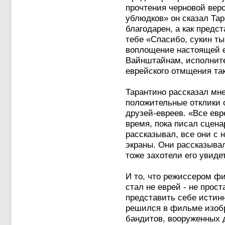
прочтения черновой вер
ублюдков» он сказал Тар
благодарен, а как предс
тебе «Спасибо, сукин ты 
воплощение настоящей е
Вайнштайнам, исполнит
еврейского отмщения так
Тарантино рассказал мне
положительные отклики 
друзей-евреев. «Все евре
время, пока писал сцена
рассказывал, все они с 
экраны. Они рассказыва
тоже захотели его увиде
И то, что режиссером ф
стал не еврей - не прос
представить себе истинн
решился в фильме изобр
бандитов, вооруженных д