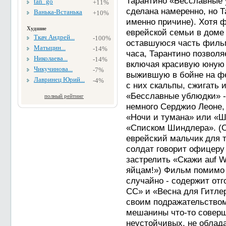
Тарантино «Бесславные 
tan_go
+11%
сделана намеренно, но Т
Ванька-Встанька
+10%
именно причине). Хотя 
Худшие
еврейской семьи в доме
Ткач Андрей...
-100%
оставшуюся часть фильм
Матыцин...
-14%
часа, Тарантино позволя
Николаева...
-14%
включая красивую юную
Чикучинова...
-7%
выжившую в бойне на фе
Лавринец Юрий...
-4%
с них скальпы, сжигать 
«Бесславные ублюдки» -
полный рейтинг
немного Серджио Леоне,
«Ночи и тумана» или «Шо
«Списком Шиндлера». (
еврейский мальчик для т
солдат говорит офицеру 
застрелить «Скажи auf 
яйцам!») Фильм помимо 
случайно - содержит от
СС» и «Весна для Гитлер
своим подражательством 
мешанины что-то соверш
неустойчивых, не обла