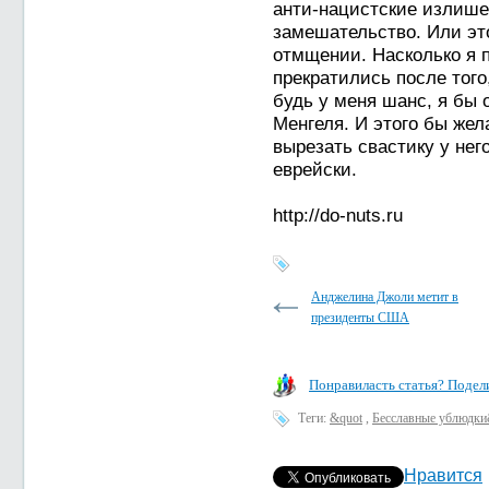
анти-нацистские излише
замешательство. Или это
отмщении. Насколько я 
прекратились после того,
будь у меня шанс, я бы
Менгеля. И этого бы жел
вырезать свастику у него
еврейски.
http://do-nuts.ru
Анджелина Джоли метит в
президенты США
Понравиласть статья? Подели
Теги:
&quot
,
Бесславные ублюдки
Нравится