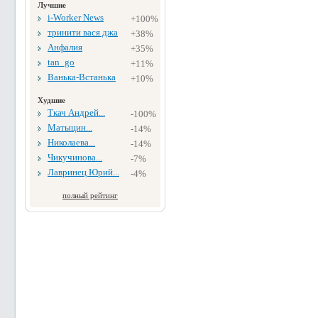
Лучшие
i-Worker News
+100%
тринити вася джа
+38%
Анфалия
+35%
tan_go
+11%
Ванька-Встанька
+10%
Худшие
Ткач Андрей...
-100%
Матыцин...
-14%
Николаева...
-14%
Чикучинова...
-7%
Лавринец Юрий...
-4%
полный рейтинг