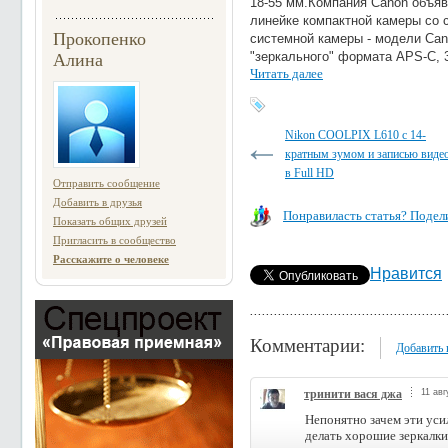
18-55 мм.Компания Canon объяв
линейке компактной камеры со 
Прокопенко
системной камеры - модели Ca
"зеркального" формата APS-C, 
Алина
Читать далее
Nikon COOLPIX L610 с 14-
кратным зумом и записью виде
в Full HD
Отправить сообщение
Добавить в друзья
Понравиласть статья? Подели
Показать общих друзей
Пригласить в сообщество
Расскажите о человеке
Нравится
Комментарии:
Добавить
тринити вася джа
11 авг
Непонятно зачем эти уси
делать хорошие зеркалки