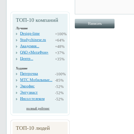
ТОП-10 компаний
Лучшие
Design-lime
+100%
Studychinese.ru
+64%
Академия...
+48%
ОАО «МегаФон»
+37%
Центр...
+35%
Худшие
Пятерочка
-100%
МТС Мобильные...
-85%
Экоофис
-52%
Энтузиаст
-52%
Инсол телеком
-52%
полный рейтинг
ТОП-10 людей