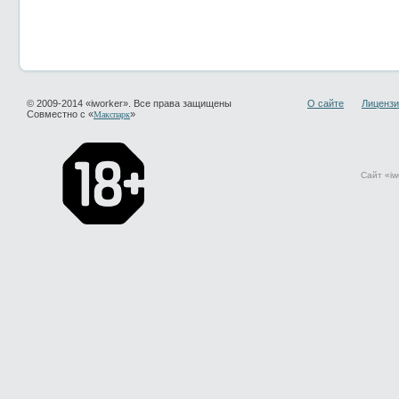
© 2009-2014 «iworker». Все права защищены
О сайте
Лицензи
Совместно с «
»
Макспарк
Сайт «iw