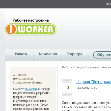
Все
Работа
Компании
Карьера
Работа
\
Люди
\
Прокопенко Алина
Дневник
пользователя
+
Первая "беззерка
Прокопенко Алина
+1
11.08.2012 10:00
На сайте
mx-camera
вы всегда
-
найдете новейшие разработки,
цифровые камеры и
видеокамеры. Обновления
Canon представил свою первую
несколько раз в день. Только
EOS M составит 910 евро за ко
свежие обзоры фототехники.