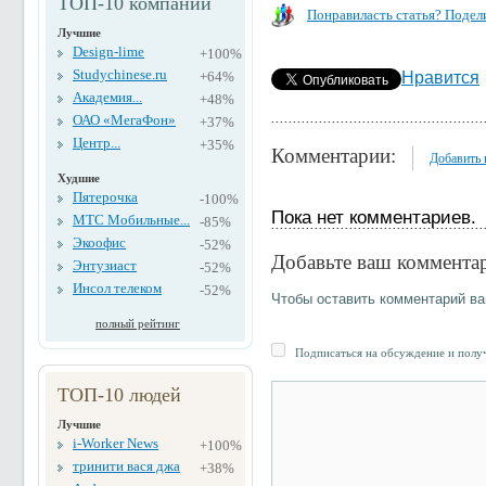
ТОП-10 компаний
Понравиласть статья? Подели
Лучшие
Design-lime
+100%
Studychinese.ru
+64%
Нравится
Академия...
+48%
ОАО «МегаФон»
+37%
Центр...
+35%
Комментарии:
Добавить
Худшие
Пятерочка
-100%
Пока нет комментариев.
МТС Мобильные...
-85%
Экоофис
-52%
Добавьте ваш коммента
Энтузиаст
-52%
Инсол телеком
-52%
Чтобы оставить комментарий в
полный рейтинг
Подписаться на обсуждение и получ
ТОП-10 людей
Лучшие
i-Worker News
+100%
тринити вася джа
+38%