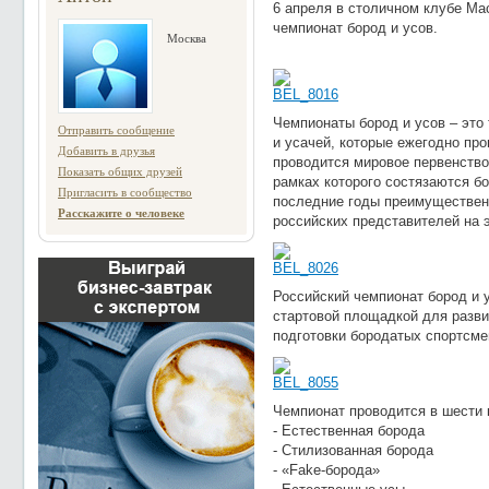
6 апреля в столичном клубе Ма
чемпионат бород и усов.
Москва
Чемпионаты бород и усов – это
Отправить сообщение
и усачей, которые ежегодно про
Добавить в друзья
проводится мировое первенство 
Показать общих друзей
рамках которого состязаются б
Пригласить в сообщество
последние годы преимуществен
Расскажите о человеке
российских представителей на э
Российский чемпионат бород и 
стартовой площадкой для разви
подготовки бородатых спортсме
Чемпионат проводится в шести 
- Естественная борода
- Стилизованная борода
- «Fake-борода»