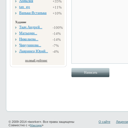
Анфалия
+35%
tan_go
+11%
Ванька-Встанька
+10%
Худшие
Ткач Андрей...
-100%
Матыцин...
-14%
Николаева...
-14%
Чикучинова...
-7%
Лавринец Юрий...
-4%
полный рейтинг
© 2009-2014 «iworker». Все права защищены
О сайте
Лицензи
Совместно с «
»
Макспарк