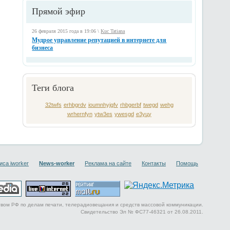
Прямой эфир
26 февраля 2015 года в 19:06 \
Kuc Tatiana
Мудрое управление репутацией в интернете для
бизнеса
Теги блога
32twfs
erhbgrdv
ioumnhyjgfv
rhbgerbf
twegd
wehg
wrhernfyn
ytw3es
ywesgd
е3уцу
иса iworker
News-worker
Реклама на сайте
Контакты
Помощь
ством РФ по делам печати, телерадиовещания и средств массовой коммуникации.
Свидетельство Эл № ФС77-46321 от 26.08.2011.