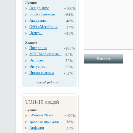
Лучшие
Design-lime
+100%
Studychinese.ru
+64%
Академия...
+48%
ОАО «МегаФон»
+37%
Центр...
+35%
Худшие
Пятерочка
-100%
МТС Мобильные...
-85%
Экоофис
-52%
Энтузиаст
-52%
Инсол телеком
-52%
полный рейтинг
ТОП-10 людей
Лучшие
i-Worker News
+100%
тринити вася джа
+38%
Анфалия
+35%