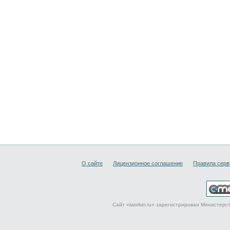
О сайте
Лицензионное соглашение
Правила серв
Сайт «iworker.ru» зарегистрирован Министер