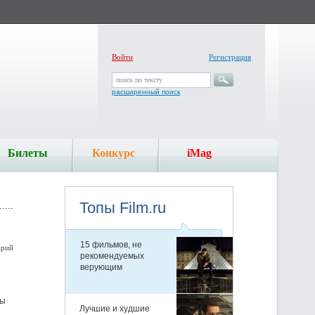
Войти
Регистрация
поиск по тексту
расширенный поиск
Билеты
Конкурс
iMag
арий
мы