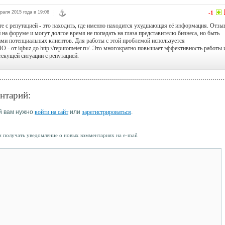
раля 2015 года в 19:06
-1
те с репутацией - это находить, где именно находится ухудшающая её информация. Отзы
 на форуме и могут долгое время не попадать на глаза представителю бизнеса, но быть
ми потенциальных клиентов. Для работы с этой проблемой используется
 - от iqbuz до http://reputometer.ru/. Это многократно повышает эффективность работы 
екущей ситуации с репутацией.
нтарий:
й вам нужно
войти на сайт
или
зарегистрироваться
.
 получать уведомление о новых комментариях на e-mail