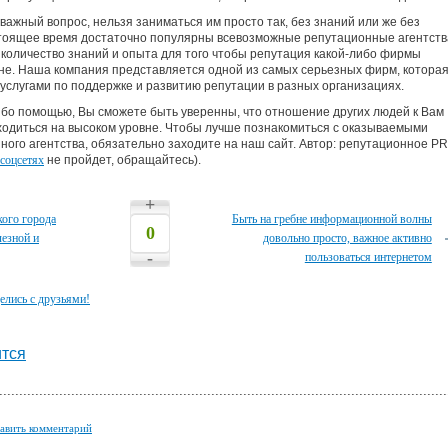
о важный вопрос, нельзя заниматься им просто так, без знаний или же без
астоящее время достаточно популярны всевозможные репутационные агентств
количество знаний и опыта для того чтобы репутация какой-либо фирмы
не. Наша компания представляется одной из самых серьезных фирм, котора
 услугами по поддержке и развитию репутации в разных организациях.
ибо помощью, Вы сможете быть уверенны, что отношение других людей к Вам
находиться на высоком уровне. Чтобы лучше познакомиться с оказываемыми
ного агентства, обязательно заходите на наш сайт. Автор: репутационное PR
 соцсетях
не пройдет, обращайтесь).
+
кого города
Быть на гребне информационной волны
0
лезной и
довольно просто, важное активно
-
пользоваться интернетом
елись с друзьями!
тся
авить комментарий