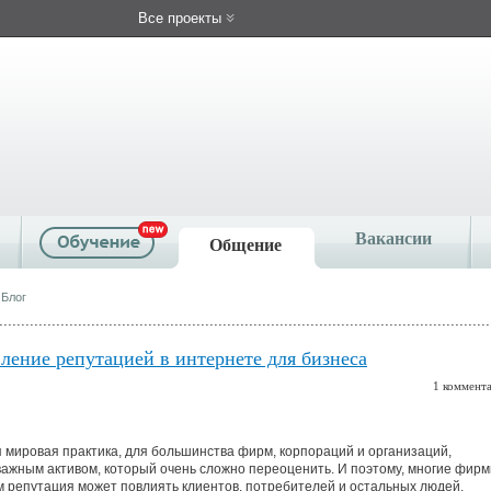
Все проекты
Вакансии
Общение
 Блог
ление репутацией в интернете для бизнеса
1 коммент
 мировая практика, для большинства фирм, корпораций и организаций,
ажным активом, который очень сложно переоценить. И поэтому, многие фир
ом репутация может повлиять клиентов, потребителей и остальных людей.