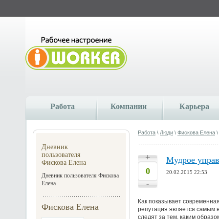
Работа
Компании
Карьера
Работа
\
Люди
\
Фискова Елена
\
Дневник
пользователя
+
Мудрое управ
Фискова Елена
0
20.02.2015 22:53
Дневник пользователя Фискова
-
Елена
Как показывает современная
Фискова Елена
репутация является самым в
следят за тем, каким образ