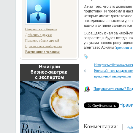
Из-за того, что это довольн
подготовки. И поэтому, в н
которые имеют достаточное 
находилась на высоком уров
давно и активно занимается
Отправить сообщение
Обращаясь к нам за какой-л
Добавить в друзья
возрастет, и будет всегда 
Показать общих друзей
услугами нашего репутацион
Пригласить в сообщество
агентство Аркаим (
троллинг в
Расскажите о человеке
Интернет-сайт казахстанс
Костанай - это кладезь по
практичной информации
Понравиласть статья? Под
Нрави
Комментарии:
Доб