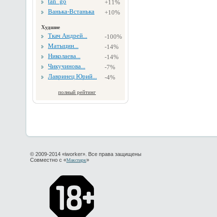
tan_go
+11%
Ванька-Встанька
+10%
Худшие
Ткач Андрей...
-100%
Матыцин...
-14%
Николаева...
-14%
Чикучинова...
-7%
Лавринец Юрий...
-4%
полный рейтинг
© 2009-2014 «iworker». Все права защищены
Совместно с «
»
Макспарк