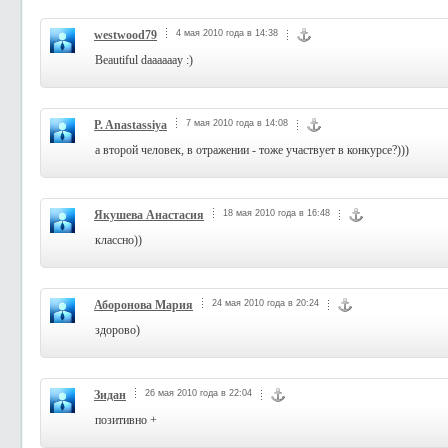
westwood79
4 мая 2010 года в 14:38
Beautiful daaaaaay :)
P. Anastassiya
7 мая 2010 года в 14:08
а второй человек, в отражении - тоже участвует в конкурсе?)))
Якушева Анастасия
18 мая 2010 года в 16:48
классно))
Аборонова Мария
24 мая 2010 года в 20:24
здорово)
Зидан
26 мая 2010 года в 22:04
позитивно +