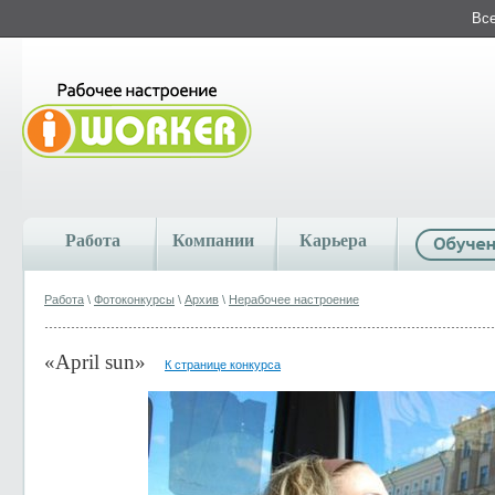
Все
Работа
Компании
Карьера
Работа
\
Фотоконкурсы
\
Архив
\
Нерабочее настроение
«April sun»
К странице конкурса