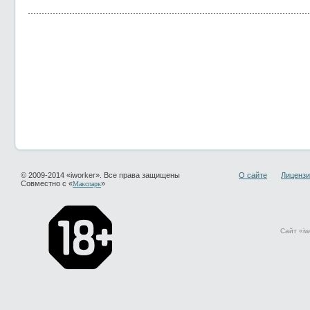
© 2009-2014 «iworker». Все права защищены
О сайте
Лицензи
Совместно с «
»
Макспарк
Сайт «iw