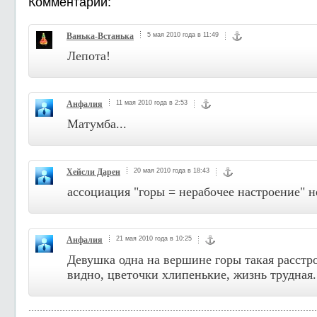
Комментарии:
Ванька-Встанька
5 мая 2010 года в 11:49
Лепота!
Анфалия
11 мая 2010 года в 2:53
Матумба...
Хейсли Дарен
20 мая 2010 года в 18:43
ассоциация "горы = нерабочее настроение" н
Анфалия
21 мая 2010 года в 10:25
Девушка одна на вершине горы такая расстр
видно, цветочки хлипенькие, жизнь трудная.