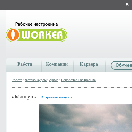
Все
Работа
Компании
Карьера
Работа
\
Фотоконкурсы
\
Архив
\
Нерабочее настроение
«Мангуп»
К странице конкурса