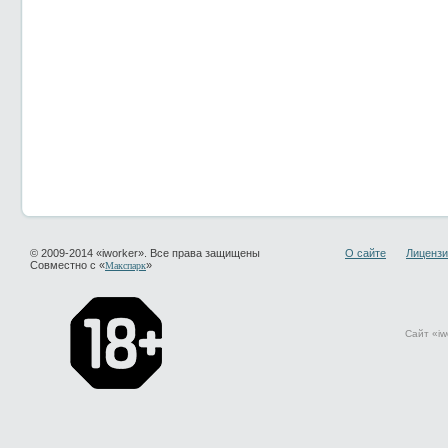
© 2009-2014 «iworker». Все права защищены
О сайте
Лицензи
Совместно с «
»
Макспарк
Сайт «iw