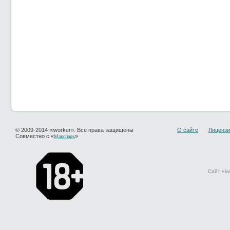
© 2009-2014 «iworker». Все права защищены
О сайте
Лицензи
Совместно с «
»
Макспарк
Сайт «iw