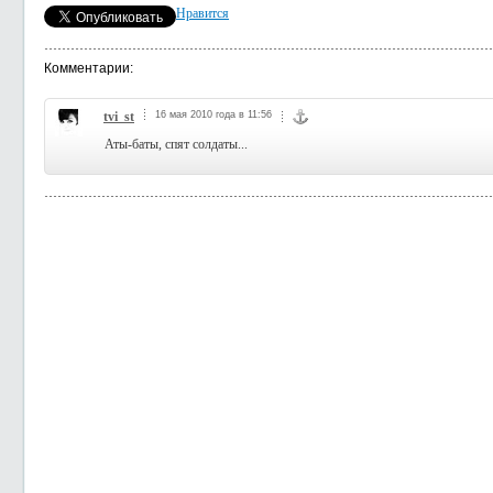
Нравится
Комментарии:
tvi_st
16 мая 2010 года в 11:56
Аты-баты, спят солдаты...