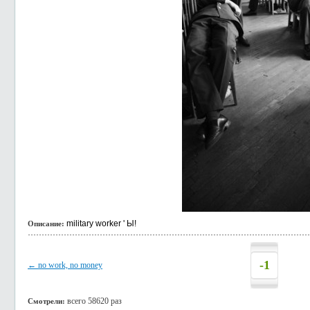
military worker ' Ы!
Описание:
-1
← no work, no money
всего 58620 раз
Смотрели: