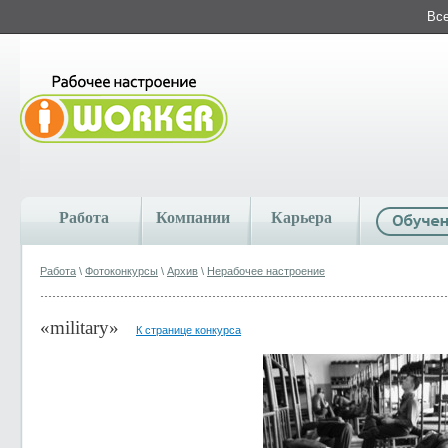
Все
Работа
Компании
Карьера
Работа
\
Фотоконкурсы
\
Архив
\
Нерабочее настроение
«military»
К странице конкурса