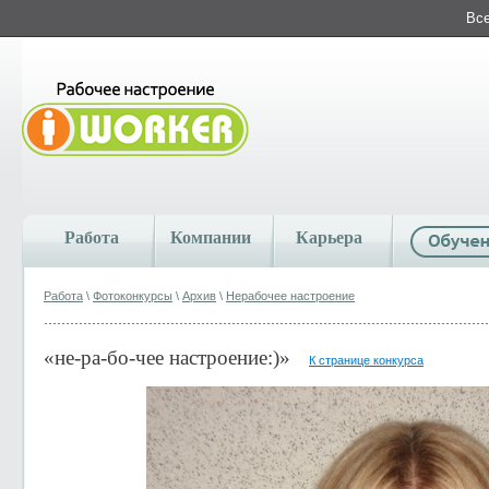
Все
Работа
Компании
Карьера
Работа
\
Фотоконкурсы
\
Архив
\
Нерабочее настроение
«не-ра-бо-чее настроение:)»
К странице конкурса