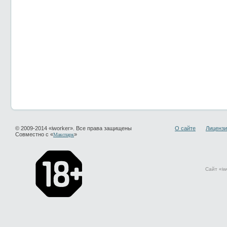
© 2009-2014 «iworker». Все права защищены
О сайте
Лицензи
Совместно с «
»
Макспарк
Сайт «iw