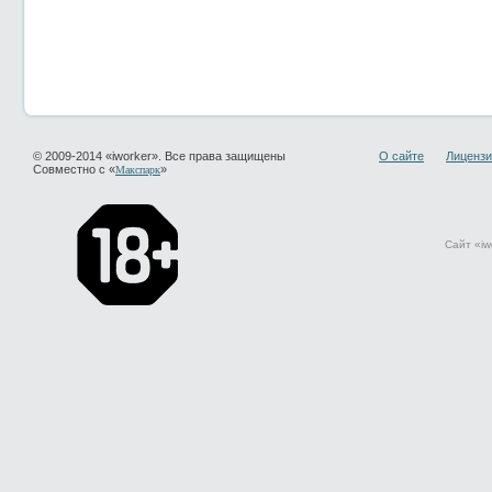
© 2009-2014 «iworker». Все права защищены
О сайте
Лицензи
Совместно с «
»
Макспарк
Сайт «iw