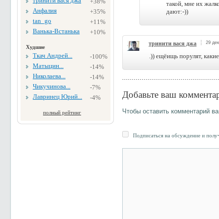
тринити вася джа
+38%
такой, мне их жалк
Анфалия
+35%
дают:-))
tan_go
+11%
Ванька-Встанька
+10%
тринити вася джа
29 дек
Худшие
Ткач Андрей...
.)) ещёищь порулят, какие
-100%
Матыцин...
-14%
Николаева...
-14%
Чикучинова...
-7%
Добавьте ваш коммента
Лавринец Юрий...
-4%
Чтобы оставить комментарий в
полный рейтинг
Подписаться на обсуждение и получ