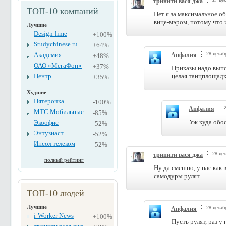
тринити вася джа
27 дек
ТОП-10 компаний
Нет я за максимальное о
вице-мэром, потому что 
Лучшие
Design-lime
+100%
Studychinese.ru
+64%
Академия...
Анфалия
28 декаб
+48%
ОАО «МегаФон»
+37%
Приказы надо выпол
Центр...
целая танцплощадка
+35%
Худшие
Пятерочка
-100%
Анфалия
МТС Мобильные...
-85%
Уж куда обо
Экоофис
-52%
Энтузиаст
-52%
Инсол телеком
-52%
тринити вася джа
28 дек
полный рейтинг
Ну да смешно, у нас как в
самодуры рулят.
ТОП-10 людей
Лучшие
Анфалия
28 декаб
i-Worker News
+100%
Пусть рулят, раз у