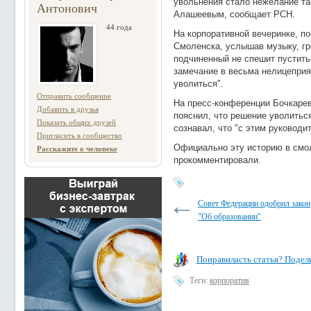
увольнения стало нежелание та
Антонович
Алашеевым, сообщает РСН.
44 года
На корпоративной вечеринке, п
Смоленска, услышав музыку, гро
подчиненный не спешит пустит
замечание в весьма нелицепри
уволиться".
Отправить сообщение
На пресс-конференции Бочкарев
Добавить в друзья
пояснил, что решение уволиться
Показать общих друзей
сознавал, что "с этим руководи
Пригласить в сообщество
Официально эту историю в смо
Расскажите о человеке
прокомментировали.
Совет Федерации одобрил закон
"Об образовании"
Понравиласть статья? Подели
Теги:
корпоратив