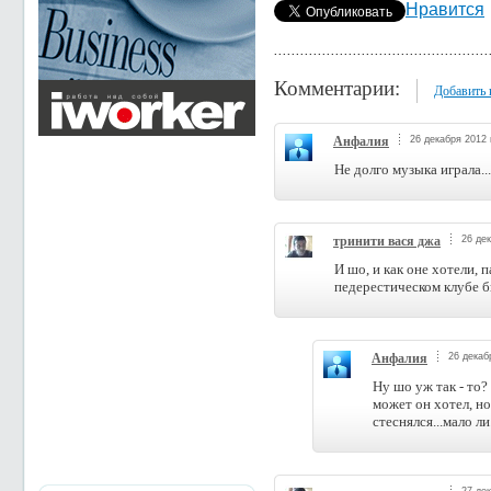
Нравится
Комментарии:
Добавить
Анфалия
26 декабря 2012 
Не долго музыка играла...
тринити вася джа
26 дек
И шо, и как оне хотели, 
педерестическом клубе 
Анфалия
26 декаб
Ну шо уж так - то?
может он хотел, но
стеснялся...мало ли.