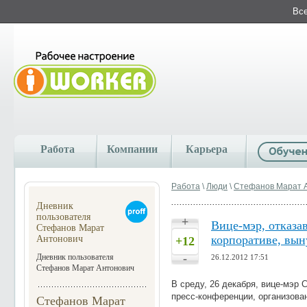
Все
Работа
Компании
Карьера
Работа
\
Люди
\
Стефанов Марат 
Дневник
пользователя
+
Вице-мэр, отказа
Стефанов Марат
корпоративе, вын
Антонович
+12
-
Дневник пользователя
26.12.2012 17:51
Стефанов Марат Антонович
В среду, 26 декабря, вице-мэр
пресс-конференции, организован
Стефанов Марат