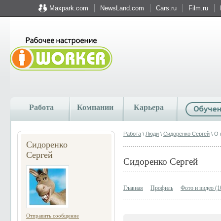
Maxpark.com
NewsLand.com
Cars.ru
Film.ru
Работа
Компании
Карьера
Работа
\
Люди
\
Сидоренко Сергей
\ О 
Сидоренко
Сергей
Сидоренко Сергей
Главная
Профиль
Фото и видео (1
Отправить сообщение