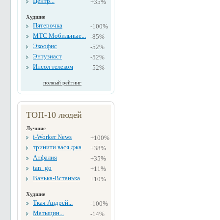
Центр...
+35%
Худшие
Пятерочка
-100%
МТС Мобильные...
-85%
Экоофис
-52%
Энтузиаст
-52%
Инсол телеком
-52%
полный рейтинг
ТОП-10 людей
Лучшие
i-Worker News
+100%
тринити вася джа
+38%
Анфалия
+35%
tan_go
+11%
Ванька-Встанька
+10%
Худшие
Ткач Андрей...
-100%
Матыцин...
-14%