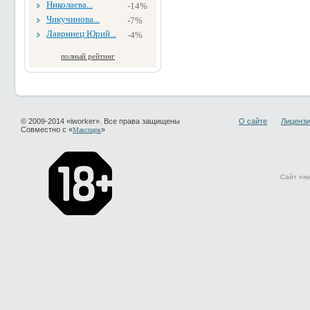
Николаева...
-14%
Чикучинова...
-7%
Лавринец Юрий...
-4%
полный рейтинг
© 2009-2014 «iworker». Все права защищены
О сайте
Лицензи
Совместно с «
»
Макспарк
Сайт «iw