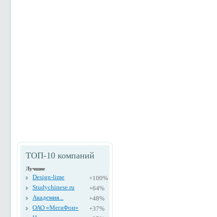
ТОП-10 компаний
Лучшие
Design-lime
+100%
Studychinese.ru
+64%
Академия...
+48%
ОАО «МегаФон»
+37%