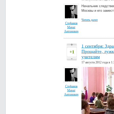
Начальник следствен
Москвы и его замест
Читать далее
Стефанов
Марат
Антонович
+
1 сентября: Здр
Прощайте, лужк
+1
учителям
-
17 августа 2012 года в 1:
Стефанов
Марат
Антонович