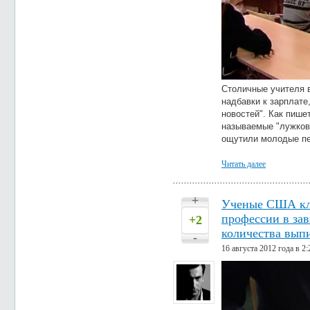
Столичные учителя 
надбавки к зарплате
новостей". Как пишет
называемые "лужков
ощутили молодые пед
Читать далее
+
Ученые США кл
профессии в за
+2
количества вып
-
16 августа 2012 года в 2: