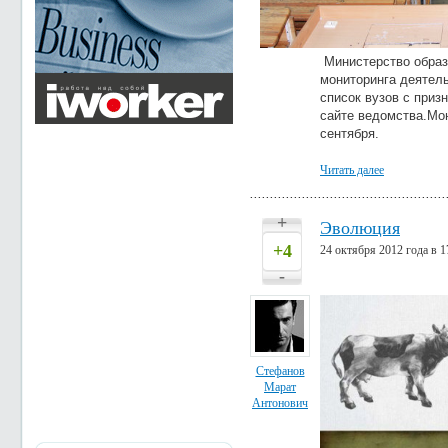
Министерство образ
мониторинга деятел
список вузов с при
сайте ведомства.Мон
сентября.
Читать далее
+
Эволюция
+4
24 октября 2012 года в 1
-
Стефанов
Марат
Антонович