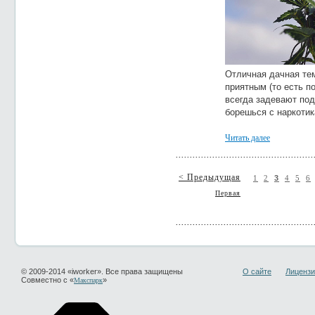
Отличная дачная тем
приятным (то есть п
всегда задевают по
борешься с наркотика
Читать далее
< Предыдущая
1
2
3
4
5
6
Первая
© 2009-2014 «iworker». Все права защищены
О сайте
Лицензи
Совместно с «
»
Макспарк