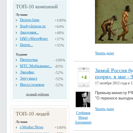
ТОП-10 компаний
Лучшие
Design-lime
+100%
Studychinese.ru
+64%
Академия...
+48%
ОАО «МегаФон»
+37%
Центр...
+35%
Читать далее
Худшие
Пятерочка
-100%
МТС Мобильные...
-85%
+
Зимой Россия бу
Экоофис
-52%
подряд, в мае - 
+4
Энтузиаст
-52%
17 октября 2012 года в 1
-
Инсол телеком
-52%
Премьер-министр РФ
полный рейтинг
"О переносе выходны
Читать далее
ТОП-10 людей
Стефанов
Марат
Лучшие
Антонович
i-Worker News
+100%