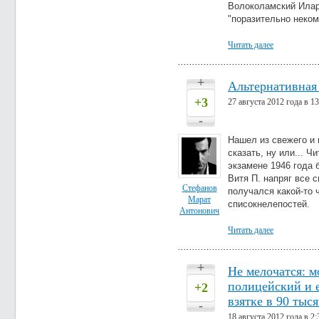
Волоколамский Илари
"поразительно неком
Читать далее
+
Альтернативная 
+3
27 августа 2012 года в 13
-
Нашел из свежего и 
сказать, ну или... 
экзамене 1946 года 
Витя П. напряг все 
Стефанов
получался какой-то
Марат
списокнелепостей.
Антонович
Читать далее
+
Не мелочатся: 
полицейский и е
+2
взятке в 90 тыся
-
18 августа 2012 года в 2: