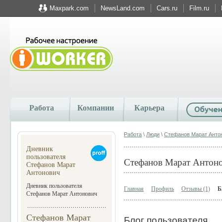
Maxpark.com
NewsLand.com
Cars.ru
Film.ru
Работа
Компании
Карьера
Работа
\
Люди
\
Стефанов Марат Анто
Дневник
пользователя
Стефанов Марат Антон
Стефанов Марат
Антонович
Дневник пользователя
Главная
Профиль
Отзывы (1)
Б
Стефанов Марат Антонович
Стефанов Марат
Блог пользователя