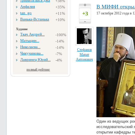
тринити вася джа
+38%
+
В МИФИ открыл
Анфалия
+35%
tan_go
+3
+11%
17 октября 2012 года в 1
Ванька-Встанька
+10%
-
Худшие
Ткач Андрей...
-100%
Матыцин...
-14%
Николаева...
-14%
Стефанов
Чикучинова...
-7%
Марат
Лавринец Юрий...
Антонович
-4%
полный рейтинг
Один из ведущих ро
исследовательский 
открытии кафедры те