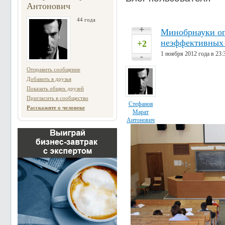
Антонович
44 года
+
Минобрнауки оп
неэффективных 
+2
1 ноября 2012 года в 23:
-
Отправить сообщение
Добавить в друзья
Показать общих друзей
Пригласить в сообщество
Стефанов
Расскажите о человеке
Марат
Антонович