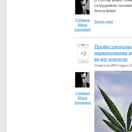
В России может появ
сотрудников госком
блогосфере.
Стефанов
Читать далее
Марат
Антонович
+
Профессиональн
наркополиции в
+2
ведер конопли
-
14 августа 2012 года в 21
Стефанов
Марат
Антонович