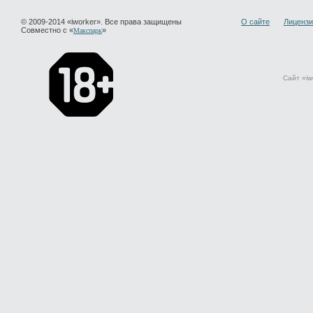
© 2009-2014 «iworker». Все права защищены
О сайте
Лицензи
Совместно с «
»
Макспарк
Сайт «iw