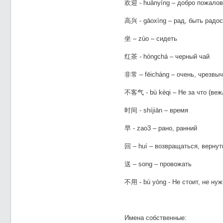
欢迎 - huānyíng – добро пожалов
高兴 - gāoxìng – рад, быть радо
坐 – zùo – сидеть
红茶 - hóngchá – черный чай
非常 – fēicháng – очень, чрезвы
不客气 - bù kèqi – Не за что (веж
时间 - shíjiān – время
早 - zao3 – рано, ранний
回 – huí – возвращаться, вернут
送 – song – провожать
不用 - bù yòng - Не стоит, не ну
Имена собственные: