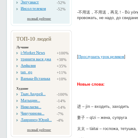
Энтузиаст
-52%
Инсол телеком
-52%
-不用送，不用送，再见！- Bù yòng sòng,
провожать, не надо, до свидания
полный рейтинг
ТОП-10 людей
Лучшие
i-Worker News
+100%
[
Прослушать урок целиком
]
тринити вася джа
+38%
Анфалия
+35%
tan_go
+11%
Ванька-Встанька
+10%
Новые слова:
Худшие
Ткач Андрей...
-100%
Матыцин...
-14%
进 – jìn – входить, заходить
Николаева...
-14%
Чикучинова...
-7%
妻子 – qīzi – жена, супруга
Лавринец Юрий...
-4%
太太 – tàitai – госпожа, тетушка,
полный рейтинг