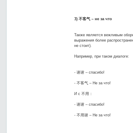
3) 不客气 – не за что
Также является вежливым оборо
выражения более распростране
не стоит).
Например, при таком диалоге:
- 谢谢 – спасибо!
- 不客气 – Не за что!
И с 不用：
- 谢谢 – спасибо!
- 不用谢 – Не за что!