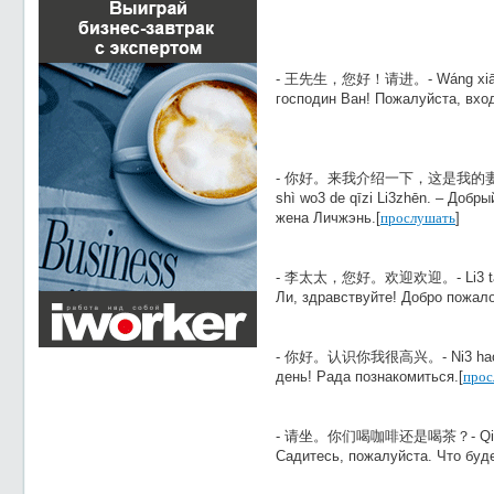
- 王先生，您好！请进。- Wáng xiānshēn
господин Ван! Пожалуйста, вход
- 你好。来我介绍一下，这是我的妻子李真。- N
shì wo3 de qīzi Li3zhēn. – Добр
жена Личжэнь.[
прослушать
]
- 李太太，您好。欢迎欢迎。- Li3 tàitai,
Ли, здравствуйте! Добро пожало
- 你好。认识你我很高兴。- Ni3 hao3. Rè
день! Рада познакомиться.[
прос
- 请坐。你们喝咖啡还是喝茶？- Qing3 zùo
Садитесь, пожалуйста. Что буде