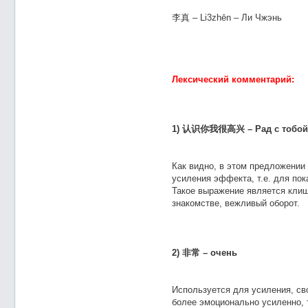
李真 – Li3zhēn – Ли Чжэнь
Лексический комментарий:
1) 认识你我很高兴 – Рад с тобой
Как видно, в этом предложении
усиления эффекта, т.е. для пок
Такое выражение является клиш
знакомстве, вежливый оборот.
2) 非常 – очень
Используется для усиления, сво
более эмоционально усиленно, т