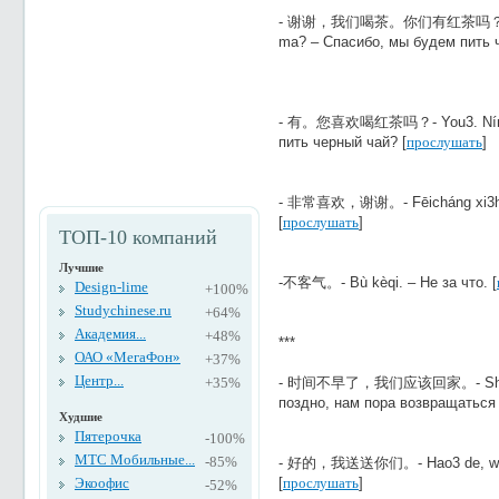
- 谢谢，我们喝茶。你们有红茶吗？- Xìexì
ma? – Спасибо, мы будем пить ч
- 有。您喜欢喝红茶吗？- You3. Nín xi
пить черный чай? [
прослушать
]
- 非常喜欢，谢谢。- Fēicháng xi3huan
[
прослушать
]
ТОП-10 компаний
Лучшие
-不客气。- Bù kèqi. – Не за что. [
Design-lime
+100%
Studychinese.ru
+64%
Академия...
+48%
***
ОАО «МегаФон»
+37%
Центр...
+35%
- 时间不早了，我们应该回家。- Shíjiān bù
поздно, нам пора возвращаться 
Худшие
Пятерочка
-100%
МТС Мобильные...
-85%
- 好的，我送送你们。- Hao3 de, wo3 s
Экоофис
[
прослушать
]
-52%