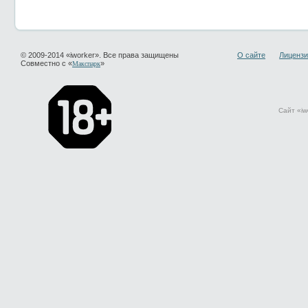
© 2009-2014 «iworker». Все права защищены
О сайте
Лицензи
Совместно с «
»
Макспарк
Сайт «iw