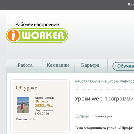
Все
Работа
Компании
Карьера
Работа
\
Обучение
\ Уроки web-п
Об уроке
Уроки web-программ
Автор урока:
Шуравин
Александр...
Опубликован:
1.04.2010
Об уроке
Читать урок
Рейтинг: +16
Тема сегодняшнего урока: «Шрифты» (C