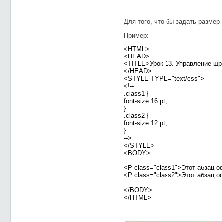
Для того, что бы задать разме
Пример:
<HTML>
<HEAD>
<TITLE>Урок 13. Управление ш
</HEAD>
<STYLE TYPE="text/css">
<!--
.class1 {
font-size:16 pt;
}
.class2 {
font-size:12 pt;
}
-->
</STYLE>
<BODY>
<P class="class1">Этот абзац
<P class="class2">Этот абзац
</BODY>
</HTML>