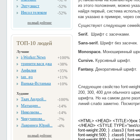
из этого положения, можно указ
Энтузиаст
-52%
найдя первый, система использу
Инсол телеком
-52%
как указано в примере, через с
полный рейтинг
Существуют следующие семейс
S
erif.
Шрифт с засечками.
ТОП-10 людей
S
ans-serif
.
Шрифт без засечек.
Monospace.
Моноширинный шри
Лучшие
i-Worker News
+100%
Cursive.
Курсивный шрифт.
тринити вася джа
+38%
Fantasy.
Декоративный шрифт.
Анфалия
+35%
tan_go
+11%
Ванька-Встанька
+10%
Следующее свойство
font-weigh
200, 300, 400 для обычного шриф
Худшие
шрифта. Но на самом деле раз
Ткач Андрей...
-100%
линий слабо заметно. Посмотри
Матыцин...
-14%
Николаева...
-14%
Чикучинова...
-7%
<HTML> <HEAD> <TITLE>Урок 1
Лавринец Юрий...
</HEAD> <STYLE TYPE="text/css"> 
-4%
font-weight:200; } .class3 { font-we
font-weight:500; } .class6 { font-we
полный рейтинг
font-weight:800; } .class9 { fon