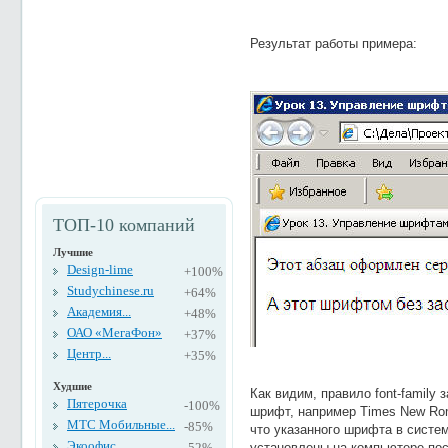
Результат работы примера:
ТОП-10 компаний
Лучшие
Design-lime
+100%
Studychinese.ru
+64%
Академия...
+48%
ОАО «МегаФон»
+37%
Центр...
+35%
Худшие
Как видим, правило font-family
Пятерочка
-100%
шрифт, например
Times New R
МТС Мобильные...
-85%
что указанного шрифта в систе
Экоофис
-52%
установлены на компьютере посе