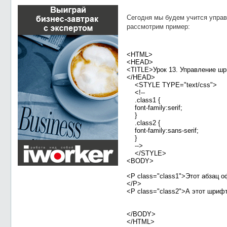
Сегодня мы будем учится упр
рассмотрим пример:
<HTML>
<HEAD>
<TITLE>Урок 13. Управление ш
</HEAD>
<STYLE TYPE="text/css">
<!--
.class1 {
font-family:serif;
}
.class2 {
font-family:sans-serif;
}
-->
</STYLE>
<BODY>
<P class="class1">Этот абзац
</P>
<P class="class2">А этот шриф
</BODY>
</HTML>