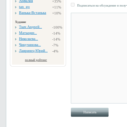
Анфалия
+35%
Подписаться на обсуждение и получ
tan_go
+11%
Ванька-Встанька
+10%
Худшие
Ткач Андрей...
-100%
Матыцин...
-14%
Николаева...
-14%
Чикучинова...
-7%
Лавринец Юрий...
-4%
полный рейтинг