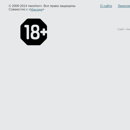
© 2009-2014 «iworker». Все права защищены
О сайте
Лицензи
Совместно с «
»
Макспарк
Сайт «iw