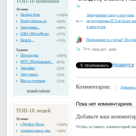
ТОП-10 компаний
Лучшие
Design-lime
+100%
Абитуриенты смогут поступать
Studychinese.ru
по результатам ЕГЭ не более че
+64%
в пять вузов
Академия...
+48%
ОАО «МегаФон»
+37%
Понравиласть статья? Подели
Центр...
+35%
Теги:
дресс-код
,
жара
Худшие
Пятерочка
-100%
МТС Мобильные...
-85%
Нравится
Экоофис
-52%
Энтузиаст
-52%
Инсол телеком
-52%
Комментарии:
Добавить
полный рейтинг
Пока нет комментариев.
ТОП-10 людей
Добавьте ваш коммента
Лучшие
i-Worker News
+100%
Чтобы оставить комментарий в
тринити вася джа
+38%