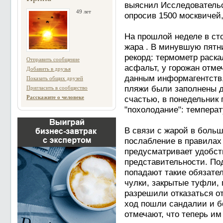
выяснил Исследовательс
49 лет
опросив 1500 москвичей
На прошлой неделе в ст
жара . В минувшую пятн
рекорд: термометр раска
Отправить сообщение
асфальт, у горожан отме
Добавить в друзья
данным информагентств, 
Показать общих друзей
пляжи были заполнены д
Пригласить в сообщество
Расскажите о человеке
счастью, в понедельник
"похолодание": температ
В связи с жарой в боль
послабление в правилах
предусматривает удобст
представительности. По
попадают такие обязател
чулки, закрытые туфли,
разрешили отказаться о
ход пошли сандалии и б
отмечают, что теперь им