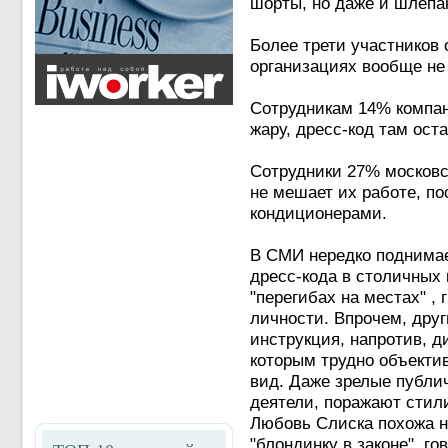
шорты, но даже и шлепа
Более трети участников 
организациях вообще не
Сотрудникам 14% компан
жару, дресс-код там ост
Сотрудники 27% московс
не мешает их работе, п
кондиционерами.
В СМИ нередко поднимае
дресс-кода в столичных 
"перегибах на местах" ,
личности. Впрочем, друг
инструкция, напротив, д
которым трудно объекти
вид. Даже зрелые публи
деятели, поражают стил
Любовь Слиска похожа на
"блондинку в законе", г