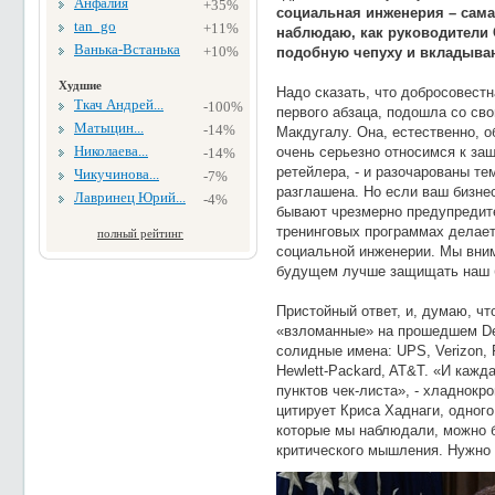
Анфалия
+35%
социальная инженерия – самая
tan_go
+11%
наблюдаю, как руководители 
Ванька-Встанька
+10%
подобную чепуху и вкладываю
Худшие
Надо сказать, что добросовест
Ткач Андрей...
-100%
первого абзаца, подошла со св
Матыцин...
-14%
Макдугалу. Она, естественно, 
Николаева...
очень серьезно относимся к за
-14%
ретейлера, - и разочарованы те
Чикучинова...
-7%
разглашена. Но если ваш бизнес
Лавринец Юрий...
-4%
бывают чрезмерно предупредите
тренинговых программах делает
полный рейтинг
социальной инженерии. Мы вним
будущем лучше защищать наш 
Пристойный ответ, и, думаю, чт
«взломанные» на прошедшем De
солидные имена: UPS, Verizon, Fe
Hewlett-Packard, AT&T. «И кажд
пунктов чек-листа», - хладнокр
цитирует Криса Хаднаги, одного
которые мы наблюдали, можно б
критического мышления. Нужно 