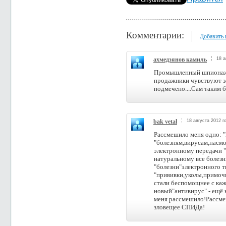
Комментарии:
Добавить
ахмедзянов камиль
18 а
Промышленный шпионаж в д
продажники чувствуют за
подмечено....Сам таким 
bak vetal
18 августа 2012 г
Рассмешило меня одно: "
"болезням,вирусам,насм
электронному передачи 
натуральному все болезн
"болезни"электронного т
"прививки,уколы,примоч
стали беспомощнее с каж
новый"антивирус" - ещё н
меня рассмешило!Рассме
зловещее СПИДа!