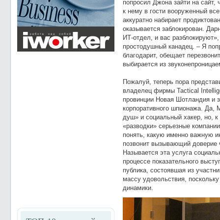
попросил Джона зайти на сайт,
к нему в гости вооруженный в
аккуратно набирает продиктован
оказывается заблокирован. Дар
ИТ-отдел, и вас разблокируют», 
простодушный канадец. – Я поп
благодарит, обещает перезвони
выбирается из звуконепроницае
Пожалуй, теперь пора представ
владелец фирмы Tactical Intelli
провинции Новая Шотландия и з
корпоративного шпионажа. Да, 
душ» и социальный хакер, но, к
«разводки» серьезные компании
понять, какую именно важную и
позвонит вызывающий доверие 
Называется эта услуга социаль
процессе показательного выступ
публика, состоявшая из участн
массу удовольствия, поскольку 
динамики.