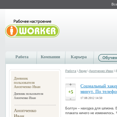
Все
Работа
Компании
Карьера
Работа
\
Люди
\
Анопченко Иван
\ 
Дневник
пользователя
+
Социальный хакер
Анопченко Иван
минут. По телефо
+5
Дневник пользователя
-
Анопченко Иван
17.08.2012 14:50
Болтун – находка для шпиона. 
Анопченко
плаката ничего не изменилось.
Иван