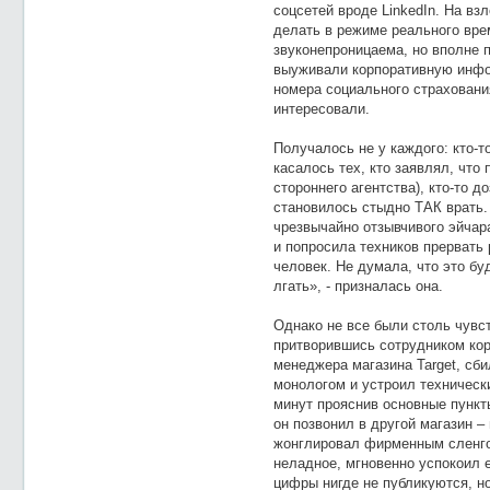
соцсетей вроде LinkedIn. На вз
делать в режиме реального вре
звуконепроницаема, но вполне 
выуживали корпоративную инфо
номера социального страховани
интересовали.
Получалось не у каждого: кто-т
касалось тех, кто заявлял, что
стороннего агентства), кто-то д
становилось стыдно ТАК врать.
чрезвычайно отзывчивого эйчар
и попросила техников прервать 
человек. Не думала, что это буд
лгать», - призналась она.
Однако не все были столь чувс
притворившись сотрудником ко
менеджера магазина Target, сби
монологом и устроил техническ
минут прояснив основные пункт
он позвонил в другой магазин –
жонглировал фирменным сленгом
неладное, мгновенно успокоил е
цифры нигде не публикуются, но