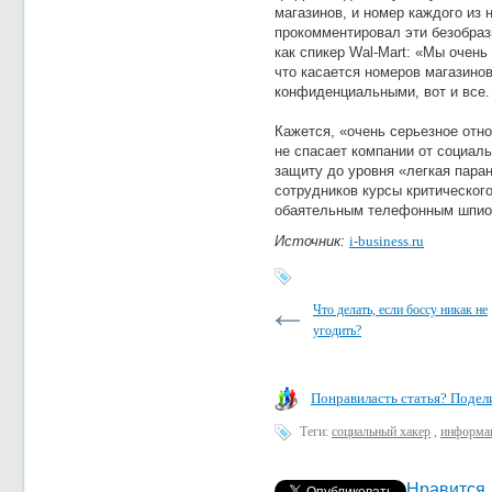
магазинов, и номер каждого из 
прокомментировал эти безобраз
как спикер Wal-Mart: «Мы очен
что касается номеров магазинов
конфиденциальными, вот и все.
Кажется, «очень серьезное отн
не спасает компании от социал
защиту до уровня «легкая пара
сотрудников курсы критическог
обаятельным телефонным шпио
Источник:
i-business.ru
Что делать, если боссу никак не
угодить?
Понравиласть статья? Подели
Теги:
социальный хакер
,
информац
Нравится