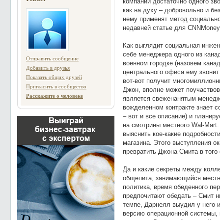
компании достаточно одного зво
как на духу – добровольно и бе
нему применят метод социально
недавней статье для CNNMoney
Как выглядит социальная инжене
себе менеджера одного из кана
Отправить сообщение
военном городке (назовем кана
Добавить в друзья
центрального офиса ему звонит 
Показать общих друзей
вот-вот получит многомиллионны
Пригласить в сообщество
Джон, вполне может поучаствов
Расскажите о человеке
является свеженанятым менедже
вожделенном контракте знает со
– вот и все описание) и планир
на смотрины местного Wal-Mart
выяснить кое-какие подробност
магазина. Этого выступления о
превратить Джона Смита в того 
Да и какие секреты между колл
общепита, занимающийся местн
политика, время обеденного пе
предпочитают обедать – Смит н
темпе, Дарнелл выудил у него 
версию операционной системы, 