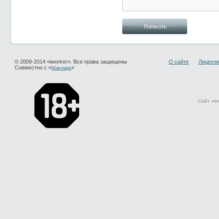
© 2009-2014 «iworker». Все права защищены
О сайте
Лицензи
Совместно с «
»
Макспарк
Сайт «iw