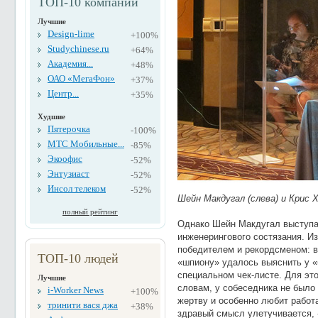
ТОП-10 компаний
Лучшие
Design-lime
+100%
Studychinese.ru
+64%
Академия...
+48%
ОАО «МегаФон»
+37%
Центр...
+35%
Худшие
Пятерочка
-100%
МТС Мобильные...
-85%
Экоофис
-52%
Энтузиаст
-52%
Инсол телеком
-52%
Шейн Макдугал (слева) и Крис 
полный рейтинг
Однако Шейн Макдугал выступал
инженерингового состязания. И
победителем и рекордсменом: в
ТОП-10 людей
«шпиону» удалось выяснить у «
специальном чек-листе. Для это
Лучшие
словам, у собеседника не было
i-Worker News
+100%
жертву и особенно любит работа
тринити вася джа
+38%
здравый смысл улетучивается, 