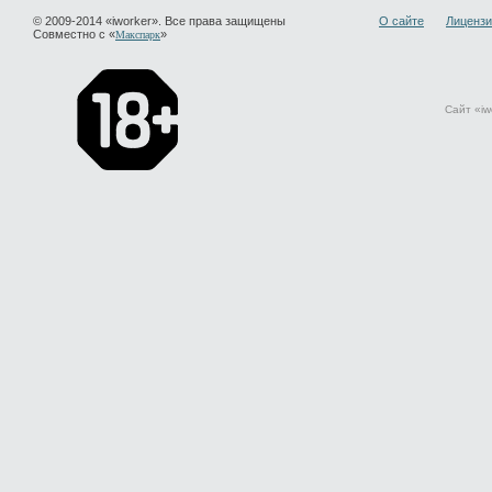
© 2009-2014 «iworker». Все права защищены
О сайте
Лицензи
Совместно с «
»
Макспарк
Сайт «iw