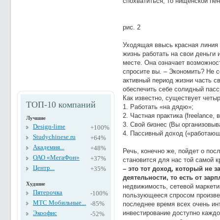
спохватиться, то нищенской пе
рис. 2
Уходящая ввысь красная линия в
жизнь работать на свои деньги 
месте. Она означает возможност
спросите вы. – Экономить? Не 
активный период жизни часть с
обеспечить себе солидный пас
Как известно, существует четы
ТОП-10 компаний
1. Работать «на дядю»;
2. Частная практика (freelance, в
Лучшие
3. Свой бизнес (Вы организовыв
Design-lime
+100%
4. Пассивный доход («работающ
Studychinese.ru
+64%
Академия...
+48%
Речь, конечно же, пойдет о пос
ОАО «МегаФон»
+37%
становится для нас той самой к
Центр...
+35%
– это тот доход, который не 
деятельности, то есть от зарп
Худшие
недвижимость, сетевой маркетин
Пятерочка
-100%
пользующееся спросом произве
МТС Мобильные...
-85%
последнее время всех очень ин
Экоофис
инвестирование доступно каждо
-52%