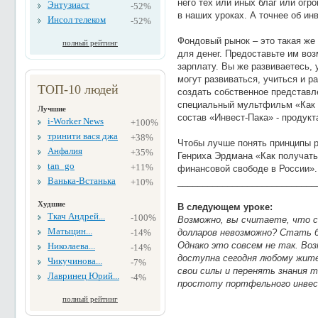
него тех или иных благ или огр
Энтузиаст
-52%
в наших уроках. А точнее об и
Инсол телеком
-52%
Фондовый рынок – это такая же 
полный рейтинг
для денег. Предоставьте им воз
зарплату. Вы же развиваетесь, 
могут развиваться, учиться и р
ТОП-10 людей
создать собственное представл
специальный мультфильм «Как 
Лучшие
состав «Инвест-Пака» - продукт
i-Worker News
+100%
тринити вася джа
+38%
Чтобы лучше понять принципы р
Анфалия
+35%
Генриха Эрдмана «Как получать 
tan_go
+11%
финансовой свободе в России».
Ванька-Встанька
____________________________
+10%
Худшие
В следующем уроке:
Ткач Андрей...
-100%
Возможно, вы считаете, что с
Матыцин...
-14%
долларов невозможно? Стать 
Однако это совсем не так. Во
Николаева...
-14%
доступна сегодня любому жит
Чикучинова...
-7%
свои силы и перенять знания 
Лавринец Юрий...
-4%
простоту портфельного инвест
полный рейтинг