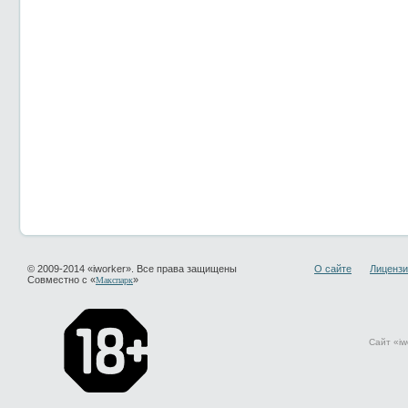
© 2009-2014 «iworker». Все права защищены
О сайте
Лицензи
Совместно с «
»
Макспарк
Сайт «iw