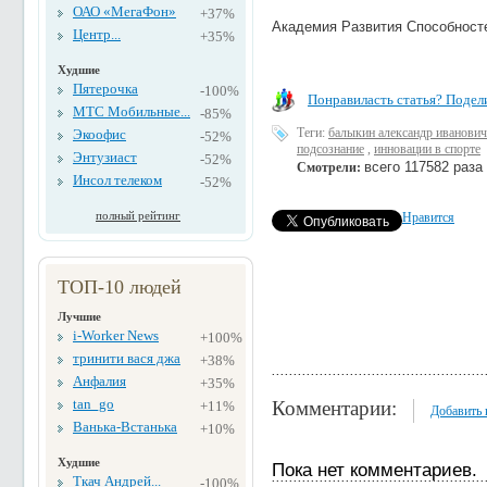
ОАО «МегаФон»
+37%
Академия Развития Способност
Центр...
+35%
Худшие
Пятерочка
-100%
Понравиласть статья? Подели
МТС Мобильные...
-85%
Теги:
балыкин александр иванович
Экоофис
-52%
подсознание
,
инновации в спорте
Энтузиаст
-52%
всего 117582 раза
Смотрели:
Инсол телеком
-52%
полный рейтинг
Нравится
ТОП-10 людей
Лучшие
i-Worker News
+100%
тринити вася джа
+38%
Анфалия
+35%
tan_go
Комментарии:
+11%
Добавить
Ванька-Встанька
+10%
Худшие
Пока нет комментариев.
Ткач Андрей...
-100%