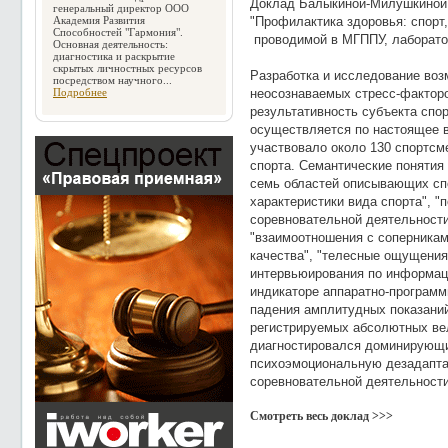
Доклад Балыкиной-Милушкиной 
генеральный директор ООО
Академия Развития
"Профилактика здоровья: спорт,
Способностей "Гармония".
проводимой в МГППУ, лаборатори
Основная деятельность:
диагностика и раскрытие
скрытых личностных ресурсов
Разработка и исследование во
посредством научного...
Подробнее
неосознаваемых стресс-фактор
результативность субъекта спор
осуществляется по настоящее 
участвовало около 130 спортсм
спорта. Семантические понятия
семь областей описывающих спо
характеристики вида спорта", "
соревновательной деятельности
"взаимоотношения с соперникам
качества", "телесные ощущения
интервьюирования по информац
индикаторе аппаратно-программ
падения амплитудных показани
регистрируемых абсолютных ве
диагностировался доминирующи
психоэмоциональную дезадаптац
соревновательной деятельности
Смотреть весь доклад >>>