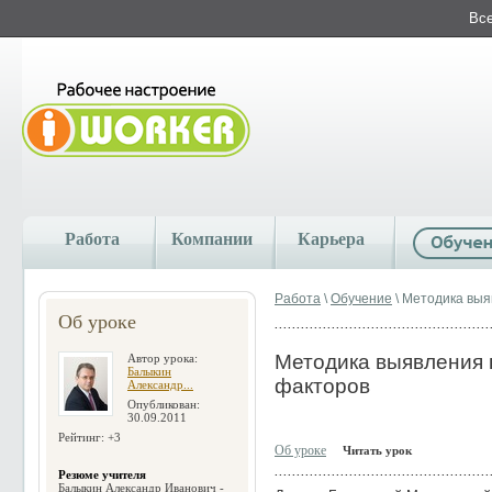
Все
Работа
Компании
Карьера
Работа
\
Обучение
\ Методика выя
Об уроке
Методика выявления 
Автор урока:
Балыкин
факторов
Александр...
Опубликован:
30.09.2011
Рейтинг: +3
Об уроке
Читать урок
Резюме учителя
Балыкин Александр Иванович -