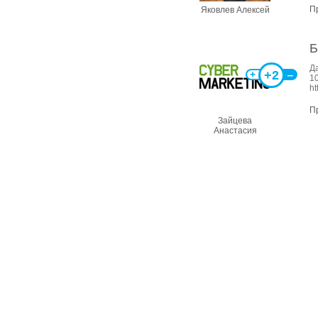
П
Яковлев Алексей
Б
Д
+2
+
‒
1
ht
П
Зайцева
Анастасия