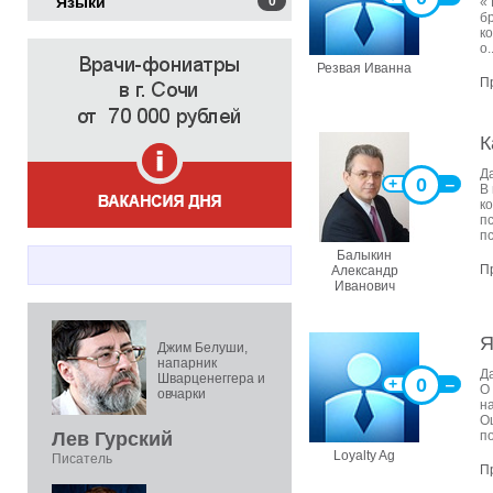
Языки
0
«
б
к
о..
Резвая Иванна
П
К
Д
0
+
‒
В
к
п
п
Балыкин
П
Александр
Иванович
Я
Джим Белуши,
напарник
Д
Шварценеггера и
0
+
‒
О
овчарки
на
О
Лев Гурский
по
Loyalty Ag
Писатель
П