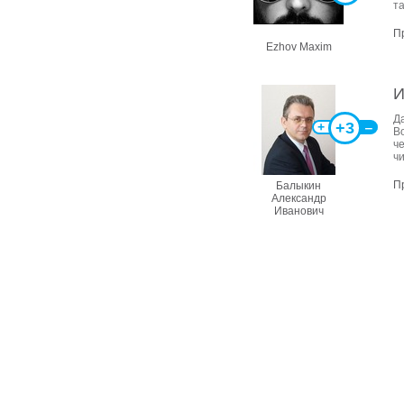
та
П
Ezhov Maxim
И
Д
+3
+
‒
В
че
ч
П
Балыкин
Александр
Иванович