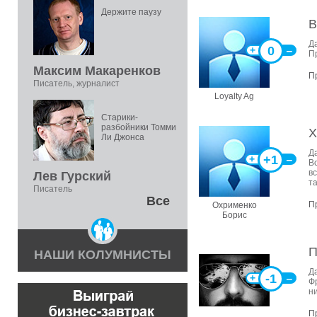
Держите паузу
В
Д
0
+
‒
П
Максим Макаренков
П
Писатель, журналист
Loyalty Ag
Старики-
разбойники Томми
Х
Ли Джонса
Д
+1
+
‒
Вс
вс
Лев Гурский
т
Писатель
Все
П
Охрименко
Борис
П
НАШИ КОЛУМНИСТЫ
Д
-1
+
‒
Ф
н
П