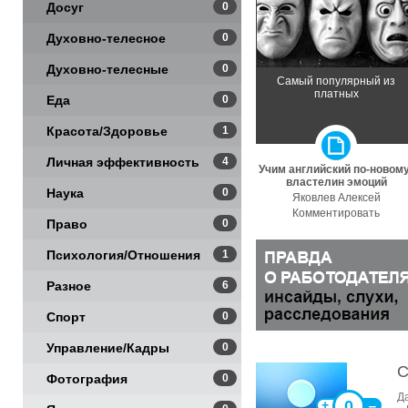
Досуг
0
Духовно-телесное
0
Духовно-телесные
0
Самый популярный из
платных
практики
Еда
0
Красота/Здоровье
1
Личная эффективность
4
Учим английский по-новому
властелин эмоций
Наука
0
Яковлев Алексей
Комментировать
Право
0
Психология/Отношения
1
Разное
6
Спорт
0
Управление/Кадры
0
С
Фотография
0
Д
0
+
‒