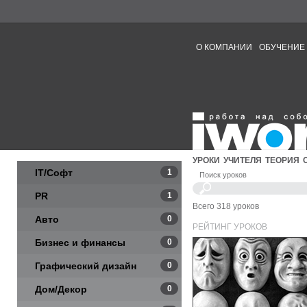
О КОМПАНИИ
ОБУЧЕНИЕ
УРОКИ
УЧИТЕЛЯ
ТЕОРИЯ
IT/Софт
1
Поиск уроков
PR
1
Всего 318 уроков
Авто
0
РЕЙТИНГ УРОКОВ
Бизнес и финансы
0
Графический дизайн
0
Дом/Декор
0