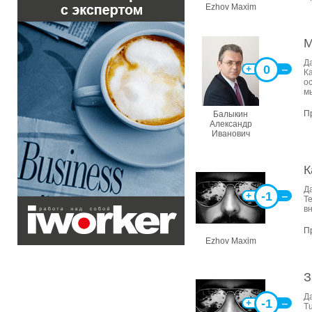
Ezhov Maxim
М
Д
0
+
‒
К
о
м
П
Балыкин
Александр
Иванович
К
Д
-1
+
‒
Т
в
П
Ezhov Maxim
З
Д
-1
+
‒
T