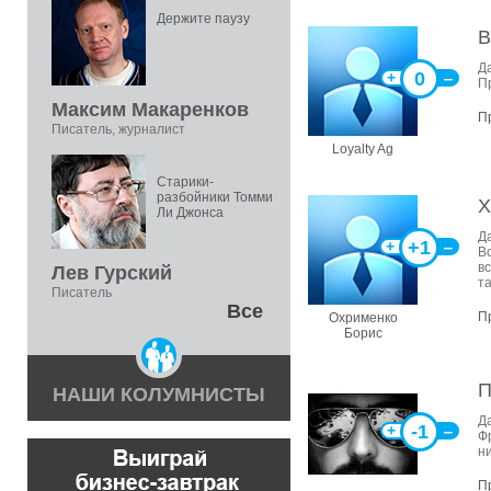
Держите паузу
В
Д
0
+
‒
П
Максим Макаренков
П
Писатель, журналист
Loyalty Ag
Старики-
разбойники Томми
Х
Ли Джонса
Д
+1
+
‒
Вс
вс
Лев Гурский
т
Писатель
Все
П
Охрименко
Борис
П
НАШИ КОЛУМНИСТЫ
Д
-1
+
‒
Ф
н
П