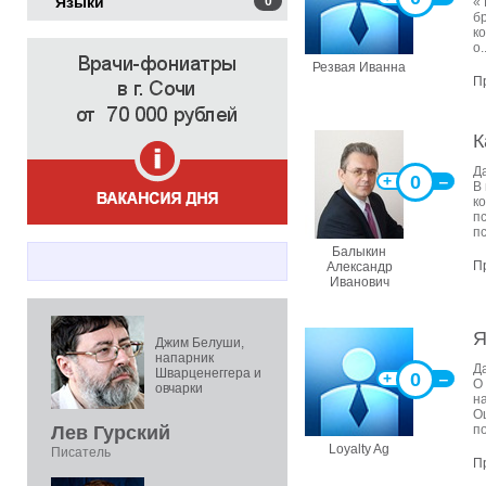
Языки
0
«
б
к
о..
Резвая Иванна
П
К
Д
0
+
‒
В
к
п
п
Балыкин
П
Александр
Иванович
Я
Джим Белуши,
напарник
Д
Шварценеггера и
0
+
‒
О
овчарки
на
О
Лев Гурский
по
Loyalty Ag
Писатель
П