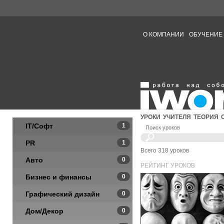
О КОМПАНИИ
ОБУЧЕНИЕ
УРОКИ
УЧИТЕЛЯ
ТЕОРИЯ
IT/Софт
1
Поиск уроков
PR
1
Всего 318 уроков
Авто
0
РЕЙТИНГ УРОКОВ
Бизнес и финансы
0
Графический дизайн
0
Дом/Декор
0