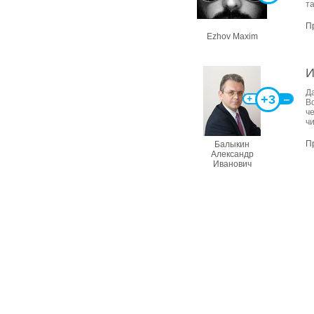
та
П
Ezhov Maxim
И
Д
+3
+
‒
В
че
ч
П
Балыкин
Александр
Иванович