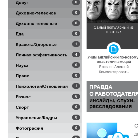
Досуг
0
Духовно-телесное
0
Духовно-телесные
0
Самый популярный из
платных
практики
Еда
0
Красота/Здоровье
1
Личная эффективность
4
Учим английский по-новому
властелин эмоций
Наука
0
Яковлев Алексей
Комментировать
Право
0
Психология/Отношения
1
Разное
6
Спорт
0
Управление/Кадры
0
С
Фотография
0
Д
0
+
‒