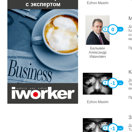
Ezhov Maxim
М
Д
0
+
‒
К
о
м
П
Балыкин
Александр
Иванович
К
Д
-1
+
‒
Т
в
П
Ezhov Maxim
З
Д
-1
+
‒
T