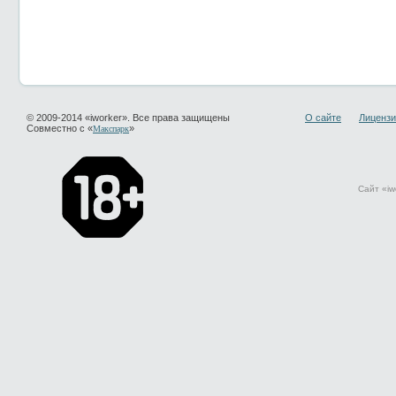
© 2009-2014 «iworker». Все права защищены
О сайте
Лицензи
Совместно с «
»
Макспарк
Сайт «iw