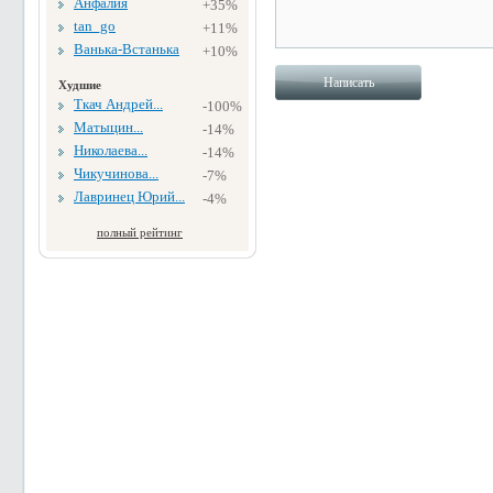
Анфалия
+35%
tan_go
+11%
Ванька-Встанька
+10%
Худшие
Ткач Андрей...
-100%
Матыцин...
-14%
Николаева...
-14%
Чикучинова...
-7%
Лавринец Юрий...
-4%
полный рейтинг