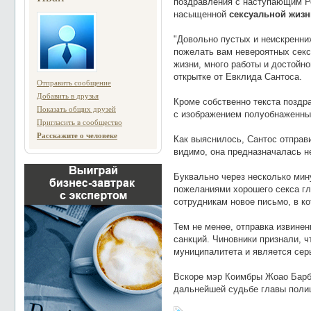
поздравления с наступающим Р
насыщенной
сексуальной жизн
"Довольно пустых и неискренни
пожелать вам невероятных секс
жизни, много работы и достойно
открытке от Евклида Сантоса.
Отправить сообщение
Добавить в друзья
Кроме собственно текста позд
Показать общих друзей
с изображением полуобнаженны
Пригласить в сообщество
Расскажите о человеке
Как выяснилось, Сантос отправ
видимо, она предназначалась н
Буквально через несколько мин
пожеланиями хорошего секса г
сотрудникам новое письмо, в к
Тем не менее, отправка извине
санкций. Чиновники признали, ч
муниципалитета и является сер
Вскоре мэр Коимбры Жоао Барб
дальнейшей судьбе главы полиц