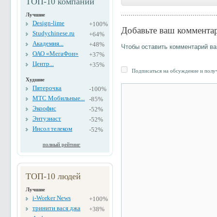
ТОП-10 компаний
Лучшие
Design-lime
+100%
Добавьте ваш коммента
Studychinese.ru
+64%
Академия...
+48%
Чтобы оставить комментарий в
ОАО «МегаФон»
+37%
Центр...
+35%
Подписаться на обсуждение и получ
Худшие
Пятерочка
-100%
МТС Мобильные...
-85%
Экоофис
-52%
Энтузиаст
-52%
Инсол телеком
-52%
полный рейтинг
ТОП-10 людей
Лучшие
i-Worker News
+100%
тринити вася джа
+38%