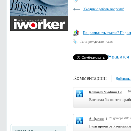
Уходите с работы вовремя!
Понравиласть статья? Подели
Теги:
рождество
,
секс
Нравится
Комментарии:
Добавить
Komarov Vladimir Ge
26
Вот если бы он это в рабо
Анфалия
26 декабря 2011 
Руки прочь от начальника