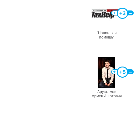
+3
+
‒
"Налоговая
помощь"
+5
+
‒
Арустамов
Армен Ашотович