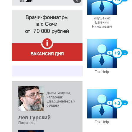
Языки
0
Якушенко
Евгений
Николаевич
+9
+
‒
Tax Help
Джим Белуши,
напарник
Шварценеггера и
+3
+
‒
овчарки
Лев Гурский
Tax Help
Писатель