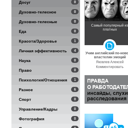
Досуг
0
Духовно-телесное
0
Духовно-телесные
0
Самый популярный и
платных
практики
Еда
0
Красота/Здоровье
1
Личная эффективность
4
Учим английский по-нов
властелин эмоций
Наука
0
Яковлев Алексей
Комментировать
Право
0
Психология/Отношения
1
Разное
6
Спорт
0
Управление/Кадры
0
Фотография
0
+5
+
‒