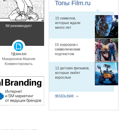
IW рекомендует
?Дзен.txt
Макаренков Максим
Комментировать