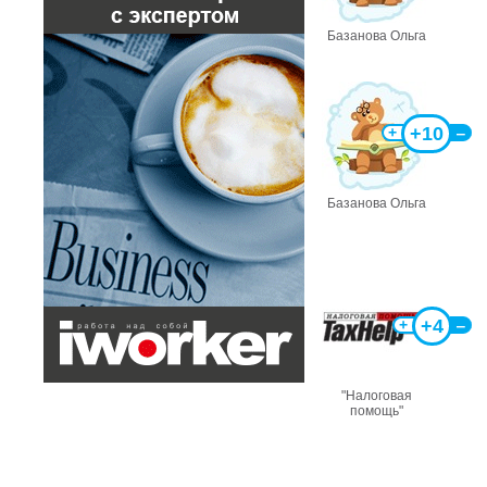
Базанова Ольга
+10
+
‒
Базанова Ольга
+4
+
‒
"Налоговая
помощь"