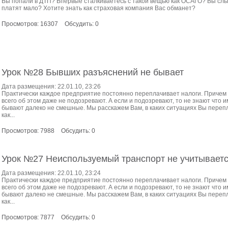
Вы попали в ДТП? Впервые сталкиваетесь с такой вещью как ОСАГО? Вы сл
платят мало? Хотите знать как страховая компания Вас обманет?
Просмотров: 16307
Обсудить: 0
Урок №28 Бывших разъяснений не бывает
Дата размещения: 22.01.10, 23:26
Практически каждое предприятие постоянно переплачивает налоги. Причем
всего об этом даже не подозревают. А если и подозревают, то не знают что 
бывают далеко не смешные. Мы расскажем Вам, в каких ситуациях Вы перепл
как...
Просмотров: 7988
Обсудить: 0
Урок №27 Неиспользуемый транспорт не учитывает
Дата размещения: 22.01.10, 23:24
Практически каждое предприятие постоянно переплачивает налоги. Причем
всего об этом даже не подозревают. А если и подозревают, то не знают что 
бывают далеко не смешные. Мы расскажем Вам, в каких ситуациях Вы перепл
как...
Просмотров: 7877
Обсудить: 0