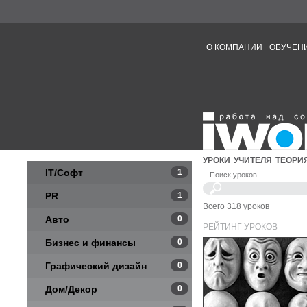
О КОМПАНИИ
ОБУЧЕН
УРОКИ
УЧИТЕЛЯ
ТЕОРИ
IT/Софт
1
Поиск уроков
PR
1
Всего 318 уроков
Авто
0
РЕЙТИНГ УРОКОВ
Бизнес и финансы
0
Графический дизайн
0
Дом/Декор
0