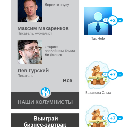
Держите паузу
+3
+
‒
Максим Макаренков
Писатель, журналист
Tax Help
Старики-
разбойники Томми
Ли Джонса
Лев Гурский
+7
+
‒
Писатель
Все
Базанова Ольга
НАШИ КОЛУМНИСТЫ
+7
+
‒