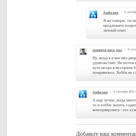
Анфалия
6 сентяб
Я же говорю: ты не
предложить попробо
личный опыт.
тринити вася джа
6 сент
Ну, когда я в мае мёл дв
удовольствие. Но потом 
куче мсора в мусорном ба
понравилось. Хобби не с
Анфалия
6 сентября 2011 
А ещё лучше, когда много
то и хобби: копать, сади
консервировать - это хуж
Добавьте ваш коммента