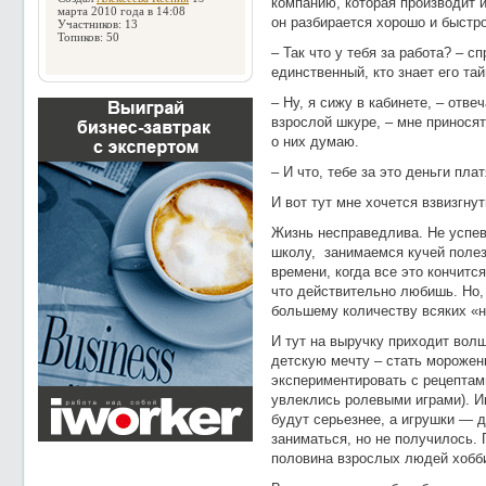
компанию, которая производит и
марта 2010 года в 14:08
он разбирается хорошо и быстро
Участников: 13
Топиков: 50
– Так что у тебя за работа? – с
единственный, кто знает его тай
– Ну, я сижу в кабинете, – отве
взрослой шкуре, – мне приносят
о них думаю.
– И что, тебе за это деньги пла
И вот тут мне хочется взвизгнут
Жизнь несправедлива. Не успе
школу, занимаемся кучей полез
времени, когда все это кончитс
что действительно любишь. Но,
большему количеству всяких «н
И тут на выручку приходит вол
детскую мечту – стать морожен
экспериментировать с рецептам
увлеклись ролевыми играми). Иг
будут серьезнее, а игрушки — д
заниматься, но не получилось. 
половина взрослых людей хобби