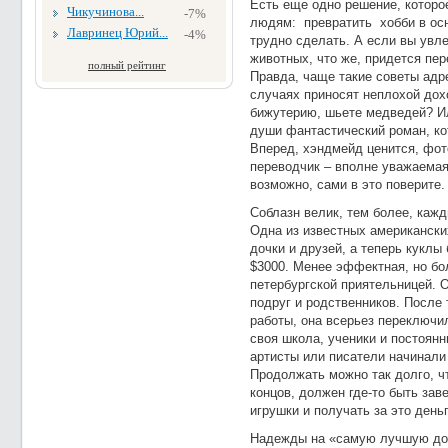
Есть еще одно решение, которо
Чикучинова...
-7%
людям: превратить хобби в осн
Лавринец Юрий...
-4%
трудно сделать. А если вы увле
животных, что же, придется пер
полный рейтинг
Правда, чаще такие советы адр
случаях приносят неплохой дохо
бижутерию, шьете медведей? Ил
души фантастический роман, к
Вперед, хэндмейд ценится, фот
переводчик – вполне уважаемая
возможно, сами в это поверите.
Соблазн велик, тем более, каж
Одна из известных американски
дочки и друзей, а теперь куклы 
$3000. Менее эффектная, но бо
петербургской приятельницей. 
подруг и родственников. После 
работы, она всерьез переключи
своя школа, ученики и постоян
артисты или писатели начинали
Продолжать можно так долго, ч
концов, должен где-то быть зав
игрушки и получать за это деньг
Надежды на «самую лучшую до