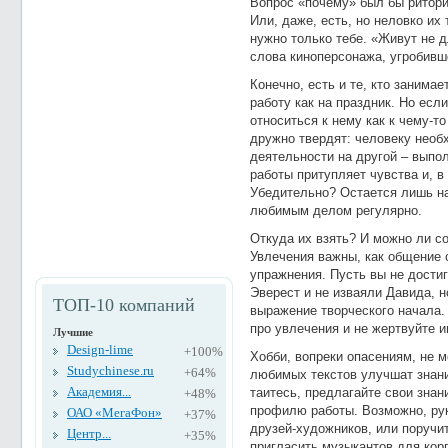
Вопрос «почему» был бы риторич
Или, даже, есть, но неловко их 
нужно только тебе. «Живут не 
слова киноперсонажа, угробивш
Конечно, есть и те, кто заним
работу как на праздник. Но есл
относиться к нему как к чему-т
дружно твердят: человеку необ
деятельности на другой – выпо
работы притупляет чувства и, в 
Убедительно? Остается лишь на
любимым делом регулярно.
Откуда их взять? И можно ли с
Увлечения важны, как общение с
упражнения. Пусть вы не дости
Эверест и не изваяли Давида, н
ТОП-10 компаний
выражение творческого начала.
про увлечения и не жертвуйте и
Лучшие
Design-lime
+100%
Хобби, вопреки опасениям, не м
Studychinese.ru
+64%
любимых текстов улучшат знани
Академия...
таитесь, предлагайте свои знан
+48%
профилю работы. Возможно, рук
ОАО «МегаФон»
+37%
друзей-художников, или поручи
Центр...
+35%
пригласить музыкантов для кор