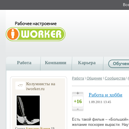
Все
Работа
Компании
Карьера
Работа
\
Общение
\
Сообщества
\
Колумнисты на
+77
iworker.ru
+
Работа и хобби
+16
1.09.2011 13:45
-
Есть такой фильм – «Большой»
желание поскорее вырасти. Нау
Создал
Алексеева Ксения
19