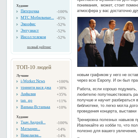
понимания, может, стоит помен
Худшие
атмосфера у вас достаточно др
Пятерочка
-100%
МТС Мобильные...
-85%
Экоофис
-52%
Энтузиаст
-52%
Инсол телеком
-52%
полный рейтинг
ТОП-10 людей
новым графиком у него не оста
Лучшие
через всю Европу. И он был пра
i-Worker News
+100%
тринити вася джа
+38%
Работа, если хорошо подумать, 
Анфалия
любителю попутешествовать ра
+35%
получше и научит разбираться в
tan_go
+11%
библиотеке, то легко могла до
Ванька-Встанька
+10%
проведения концерта, выставки
Худшие
Тренировка полезных навыков п
Ткач Андрей...
-100%
Извлекайте из хобби то, что по
Матыцин...
-14%
полезно для вашего увлечения,
Николаева...
-14%