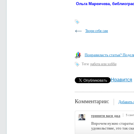
Ольга Мареичева, библиограф
Твори себя сам
Понравиласть статья? Подели
Теги:
работа или хобби
Нравится
Комментарии:
Добавить
тринити вася джа
5 сент
Впрочем нужно стараться
удовольствие, это так ск