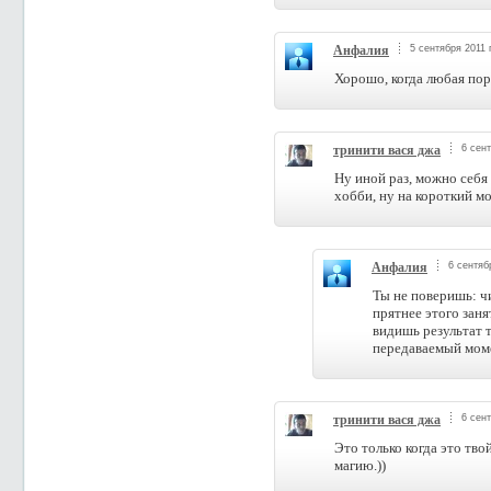
Анфалия
5 сентября 2011 
Хорошо, когда любая пор
тринити вася джа
6 сент
Ну иной раз, можно себя 
хобби, ну на короткий мо
Анфалия
6 сентяб
Ты не поверишь: чи
прятнее этого заня
видишь результат т
передаваемый мом
тринити вася джа
6 сент
Это только когда это тв
магию.))