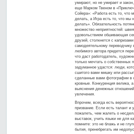
умирают, но не умирает и закон
еще Марком Твеном в «Приклю
Сойера»: «Работа есть то, что 
делать, а Игра есть то, что мы 
делать». Обязательность потяне
множество неприятностей: швея
удовольствием обшивающая се
друзей, столкнется с капризами
самодеятельному переводчику 
любимого автора придется пере
что даст работодатель, художн
только мечтать о собственных п
задуманное удастся: люди, кот
сшитого вами мишку или рассы
сделанные вами фотографии в с
кровные. Конкуренция велика, а
выяснения денежных отношений 
увлечения.
Впрочем, всегда есть вероятнос
призвание. Если есть талант и 
пожалеть, чем жалеть о несдел
выставок, учить языки не для к
помните: это не блажь и не глу
бытия, пренебрегать им недопус