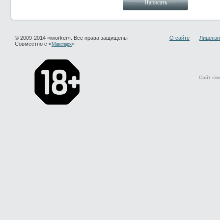
© 2009-2014 «iworker». Все права защищены
О сайте
Лицензи
Совместно с «
»
Макспарк
Сайт «iw