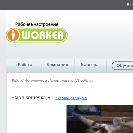
Все
Работа
Компании
Карьера
Работа
\
Фотоконкурсы
\
Архив
\
Кошечки VS собачки
«моя кошечка)»
К странице конкурса