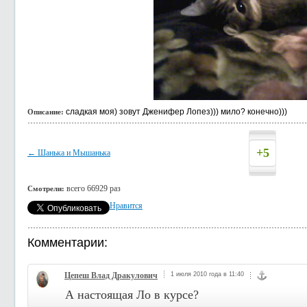
сладкая моя) зовут Дженифер Лопез))) мило? конечно)))
Описание:
+5
← Шанька и Мышанька
всего 66929 раз
Смотрели:
Нравится
Комментарии:
Цепеш Влад Дракулович
1 июля 2010 года в 11:40
А настоящая Ло в курсе?