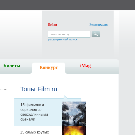
Войти
Регистрация
поиск по тексту
расширенный поиск
Билеты
iMag
Конкурс