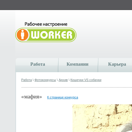
Работа
Компании
Карьера
Работа
\
Фотоконкурсы
\
Архив
\
Кошечки VS собачки
«мафия»
К странице конкурса