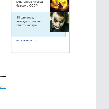
от! →