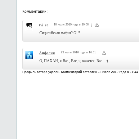
Комментарии:
tvi_st
18 июля 2010 года в 10:08
Сицилийская мафия? О!!!
Анфалия
23 июля 2010 года в 16:01
О, ПАХАН, я Вас , Вас ,и, кажется, Вас... :)
Профиль автора удален. Комментарий оставлен 23 июля 2010 года в 21:44