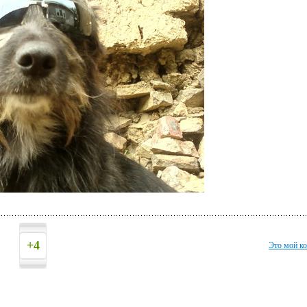
+4
Это мой к