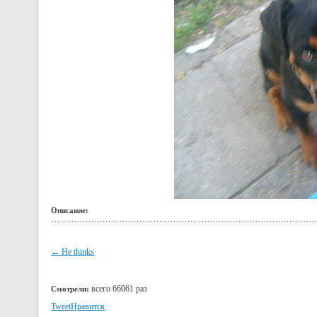
Описание:
← He thinks
всего 66061 раз
Смотрели:
Tweet
Нравится