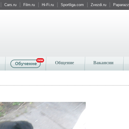
Cars.ru
Film.ru
Hi-Fi.ru
Sportliga.com
Zvezdi.ru
Paparazzi
Общение
Вакансии