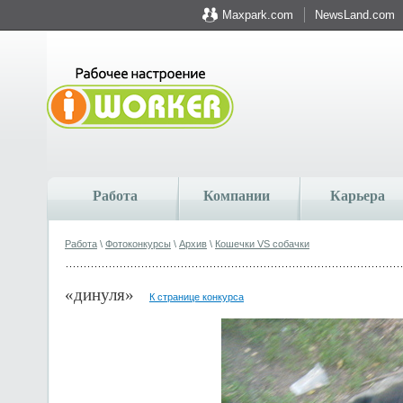
Maxpark.com
NewsLand.com
Работа
Компании
Карьера
Работа
\
Фотоконкурсы
\
Архив
\
Кошечки VS собачки
«динуля»
К странице конкурса