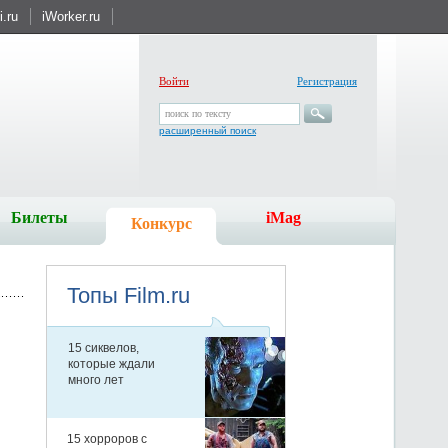
.ru
iWorker.ru
Войти
Регистрация
поиск по тексту
расширенный поиск
Билеты
iMag
Конкурс