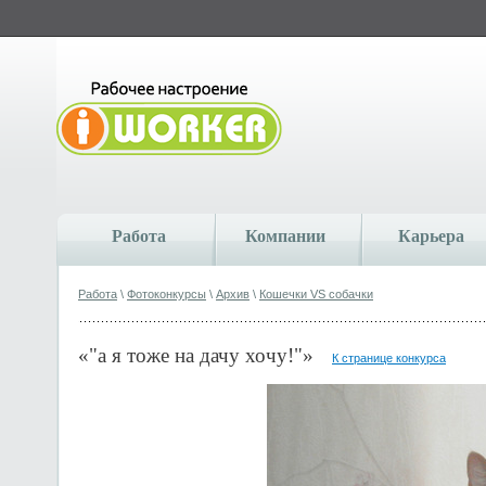
Работа
Компании
Карьера
Работа
\
Фотоконкурсы
\
Архив
\
Кошечки VS собачки
«"а я тоже на дачу хочу!"»
К странице конкурса