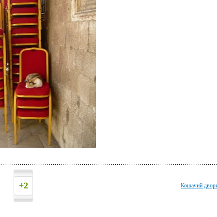
+2
Кошачий двор