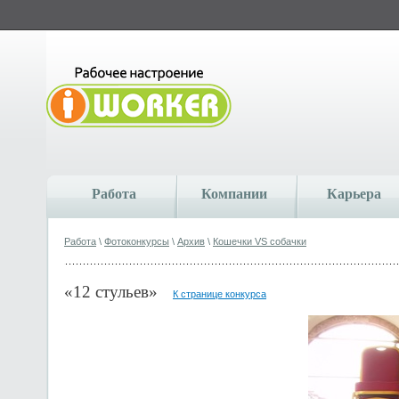
Работа
Компании
Карьера
Работа
\
Фотоконкурсы
\
Архив
\
Кошечки VS собачки
«12 стульев»
К странице конкурса