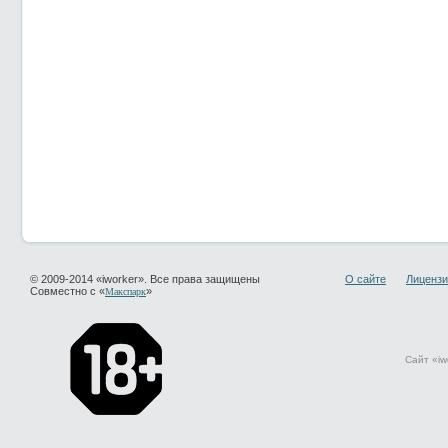
© 2009-2014 «iworker». Все права защищены
О сайте
Лицензи
Совместно с «
»
Макспарк
Сайт «iw