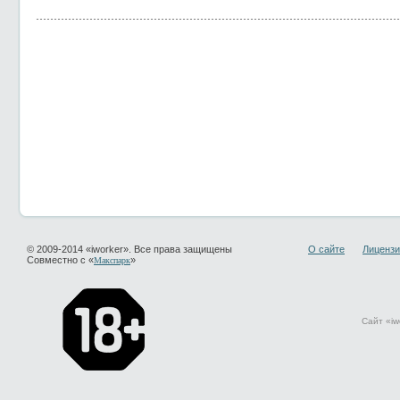
© 2009-2014 «iworker». Все права защищены
О сайте
Лицензи
Совместно с «
»
Макспарк
Сайт «iw