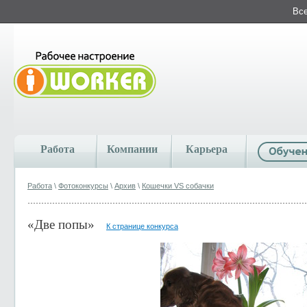
Все
Работа
Компании
Карьера
Работа
\
Фотоконкурсы
\
Архив
\
Кошечки VS собачки
«Две попы»
К странице конкурса