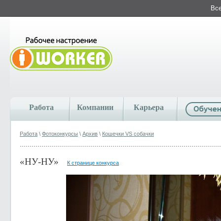
Все
Работа
Компании
Карьера
Работа
\
Фотоконкурсы
\
Архив
\
Кошечки VS собачки
«НУ-НУ»
К странице конкурса