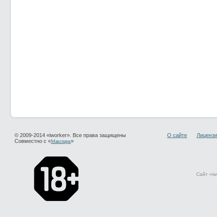
© 2009-2014 «iworker». Все права защищены
О сайте
Лицензи
Совместно с «
»
Макспарк
Сайт «iw