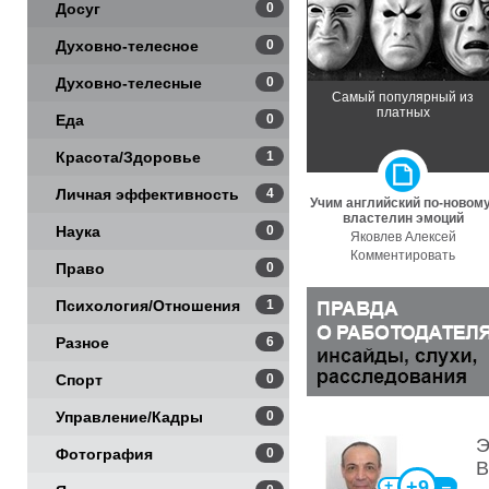
Досуг
0
Духовно-телесное
0
Духовно-телесные
0
Самый популярный из
платных
практики
Еда
0
Красота/Здоровье
1
Личная эффективность
4
Учим английский по-новому
властелин эмоций
Наука
0
Яковлев Алексей
Комментировать
Право
0
Психология/Отношения
1
Разное
6
Спорт
0
Управление/Кадры
0
Э
Фотография
0
В
+9
+
‒