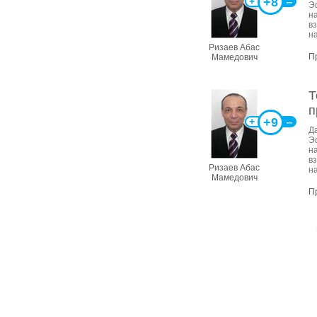
+8
+
‒
Э
н
в
н
Ризаев Абас
П
Мамедович
Т
п
+9
+
‒
Д
Э
н
в
Ризаев Абас
н
Мамедович
П