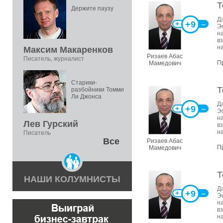
Т
Держите паузу
Д
+9
+
‒
Э
н
в
н
Максим Макаренков
Ризаев Абас
Писатель, журналист
П
Мамедович
Старики-
Т
разбойники Томми
Ли Джонса
Д
+9
+
‒
Э
н
Лев Гурский
в
н
Писатель
Все
Ризаев Абас
П
Мамедович
Т
НАШИ КОЛУМНИСТЫ
Д
+9
+
‒
Э
н
в
н