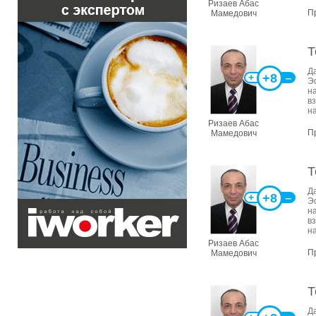
Ризаев Абас
П
Мамедович
Т
Д
+8
+
‒
Э
н
в
н
Ризаев Абас
П
Мамедович
Т
Д
+8
+
‒
Э
н
в
н
Ризаев Абас
П
Мамедович
Т
Д