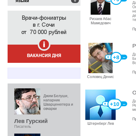
Языки
0
Д
О
н
д
Ризаев Абас
те
Мамедович
П
Р
Д
+8
+
‒
Би
В
П
Соловец Денис
О
Джим Белуши,
напарник
Д
+10
+
‒
Шварценеггера и
Р
овчарки
м
П
Лев Гурский
Штернберг Лев
Писатель