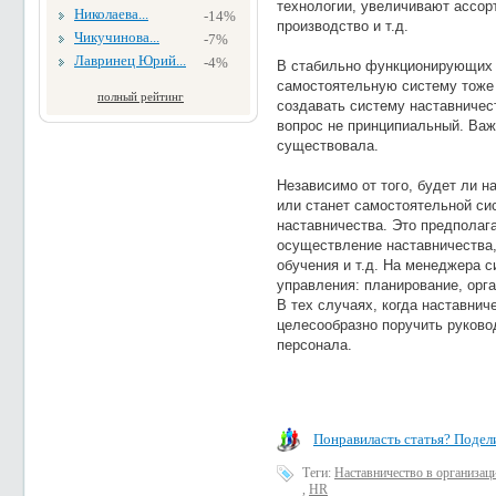
технологии, увеличивают ассо
Николаева...
-14%
производство и т.д.
Чикучинова...
-7%
Лавринец Юрий...
-4%
В стабильно функционирующих 
самостоятельную систему тоже 
полный рейтинг
создавать систему наставничес
вопрос не принципиальный. Важ
существовала.
Независимо от того, будет ли 
или станет самостоятельной си
наставничества. Это предполага
осуществление наставничества,
обучения и т.д. На менеджера 
управления: планирование, орга
В тех случаях, когда наставнич
целесообразно поручить руково
персонала.
Понравиласть статья? Подели
Теги:
Наставничество в организац
,
HR