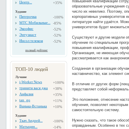
повышения квалификации сотруд
Центр...
+35%
образовательные учреждения с
число их невелико. Поэтому, о
Худшие
Пятерочка
корпоративных университетов е
-100%
литературе найти удаётся. Мож
МТС Мобильные...
-85%
университетов будет множиться
Экоофис
-52%
Энтузиаст
-52%
Существуют и другие модели об
Инсол телеком
-52%
обучение по специальным прогр
повышения квалификации, проф
полный рейтинг
Организация, не имеющая обуч
рассматривается как анахрониз
ТОП-10 людей
Созданная в организации обуча
наставничество, как элемент с
Лучшие
i-Worker News
+100%
В отличие от других форм (лекци
тринити вася джа
+38%
представляет собой неформаль
Анфалия
+35%
Это положение, отнесение нас
tan_go
+11%
обучения, позволяет некоторым
Ванька-Встанька
+10%
самостоятельную систему.
Худшие
Нужно сказать, что такое обосо
Ткач Андрей...
-100%
оправданным. Особенно в тех с
Матыцин...
-14%