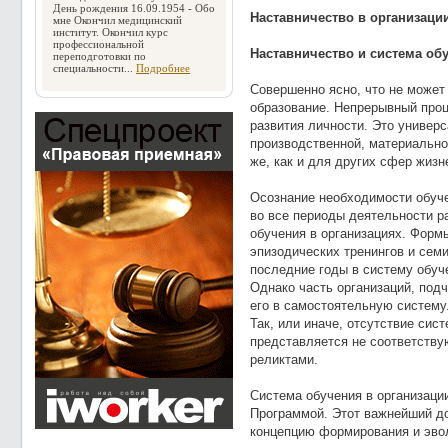
День рождения 16.09.1954 - Обо
Наставничество в организации
мне Окончил медицинский
институт. Окончил курс
профессиональной
Наставничество и система об
переподготовки по
специальности...
Подробнее
Совершенно ясно, что не может
образование. Непрерывный проц
развития личности. Это универ
производственной, материально
же, как и для других сфер жиз
Осознание необходимости обуче
во все периоды деятельности р
обучения в организациях. Форм
эпизодических тренингов и сем
последние годы в систему обуч
Однако часть организаций, под
его в самостоятельную систему
Так, или иначе, отсутствие сис
представляется не соответству
реликтами.
Система обучения в организации
Программой. Этот важнейший д
концепцию формирования и эво