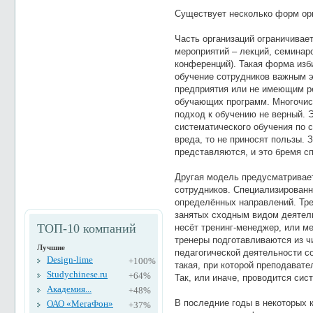
Существует несколько форм ор
Часть организаций ограничива
мероприятий – лекций, семинаро
конференций). Такая форма изб
обучение сотрудников важным 
предприятия или не имеющим р
обучающих программ. Многочис
подход к обучению не верный. 
систематического обучения по 
вреда, то не приносят пользы. З
представляются, и это бремя с
Другая модель предусматривает
сотрудников. Специализирован
определённых направлений. Тре
занятых сходным видом деятель
ТОП-10 компаний
несёт тренинг-менеджер, или м
тренеры подготавливаются из ч
Лучшие
педагогической деятельности с
Design-lime
+100%
такая, при которой преподавате
Studychinese.ru
+64%
Так, или иначе, проводится сис
Академия...
+48%
В последние годы в некоторых 
ОАО «МегаФон»
+37%