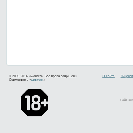
© 2009-2014 «iworker». Все права защищены
О сайте
Лицензи
Совместно с «
»
Макспарк
Сайт «iw