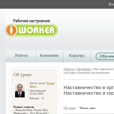
Все
Работа
Компании
Карьера
Работа
\
Обучение
\ Наставничеств
система обучения организации
Об уроке
Автор урока:
Ризаев
Абас...
Наставничество в орг
Опубликован:
Наставничество и си
15.04.2009
Рейтинг: +9
Резюме учителя
Об уроке
Читать урок
- Фамилия Имя: Ризаев Абас
Мамедович - Пол Мужской -