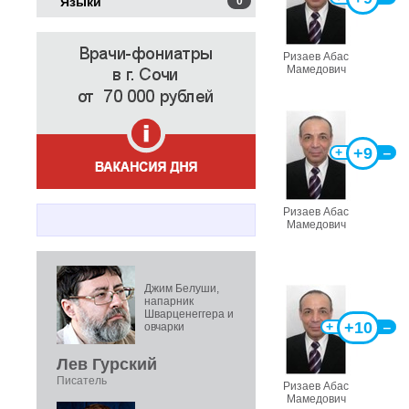
Языки
0
Ризаев Абас
Мамедович
+9
+
‒
Ризаев Абас
Мамедович
Джим Белуши,
напарник
Шварценеггера и
+10
+
‒
овчарки
Лев Гурский
Писатель
Ризаев Абас
Мамедович