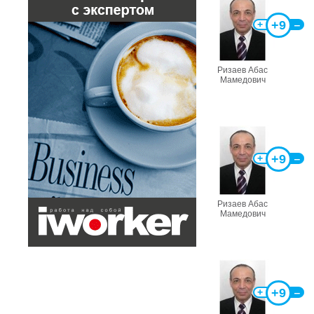
+9
+
‒
Ризаев Абас
Мамедович
+9
+
‒
Ризаев Абас
Мамедович
+9
+
‒