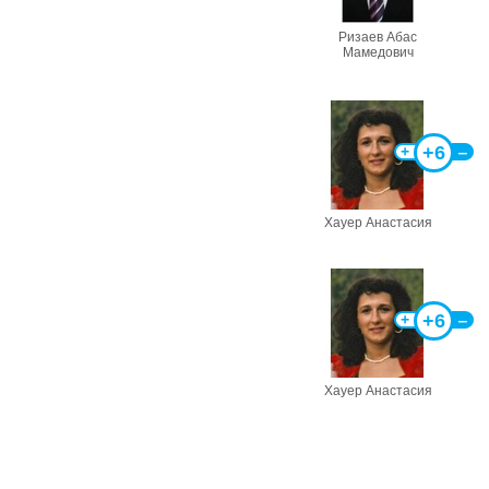
Ризаев Абас
Мамедович
+6
+
‒
Хауер Анастасия
+6
+
‒
Хауер Анастасия