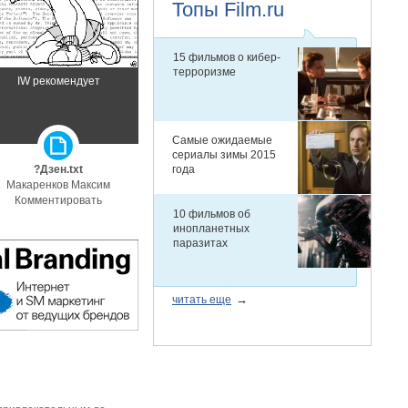
IW рекомендует
?Дзен.txt
Макаренков Максим
Комментировать