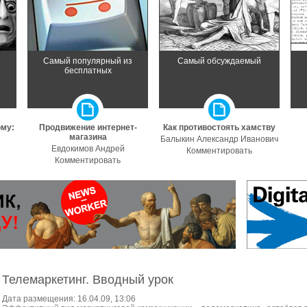
з
Самый популярный из
Самый обсуждаемый
бесплатных
ому:
Продвижение интернет-
Как противостоять хамству
магазина
Балыкин Александр Иванович
Евдокимов Андрей
Комментировать
Комментировать
Телемаркетинг. Вводный урок
Дата размещения: 16.04.09, 13:06