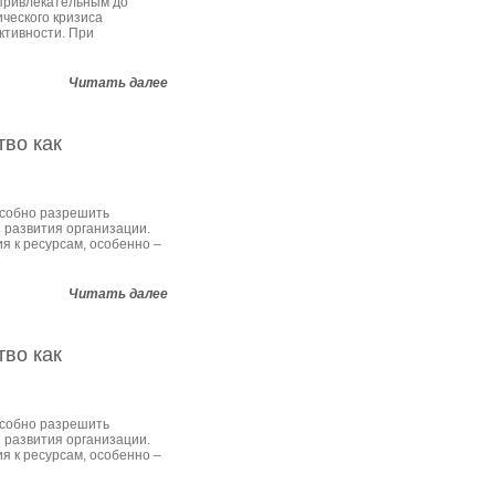
 привлекательным до
ческого кризиса
ктивности. При
Читать далее
тво как
особно разрешить
 развития организации.
 к ресурсам, особенно –
Читать далее
тво как
особно разрешить
 развития организации.
 к ресурсам, особенно –