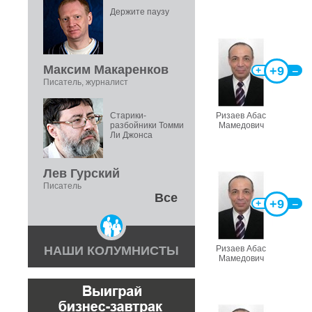
Держите паузу
Максим Макаренков
+9
+
‒
Писатель, журналист
Старики-
Ризаев Абас
разбойники Томми
Мамедович
Ли Джонса
Лев Гурский
Писатель
Все
+9
+
‒
НАШИ КОЛУМНИСТЫ
Ризаев Абас
Мамедович