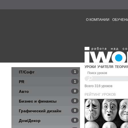
О КОМПАНИИ
ОБУЧЕН
УРОКИ
УЧИТЕЛЯ
ТЕОРИ
IT/Софт
1
Поиск уроков
PR
1
Всего 318 уроков
Авто
0
РЕЙТИНГ УРОКОВ
Бизнес и финансы
0
Графический дизайн
0
Дом/Декор
0