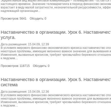
Эффективный вид маркетинговой коммуникации – телемаркетинг - остаётся
настоящего времени. Значение телемаркетинга в период финансово-экономи
взрастает в виду малой затратности, незначительной ресурсоёмкости, эффе
надлежащей организации...
Просмотров: 5641
Обсудить: 0
Наставничество в организации. Урок 6. Наставничес
услуга.
Дата размещения: 15.04.09, 12:39
В условиях мирового финансово-экономического кризиса наставничество сп
некоторые проблемы, имеющие жизненно важное значение для выживания и
Изменения, вызванные кризисом, требуют чрезвычайно бережного отношения
к людским....
Просмотров: 118715
Обсудить: 0
Наставничество в организации. Урок 5. Наставничес
система
Дата размещения: 15.04.09, 12:36
В условиях мирового финансово-экономического кризиса наставничество сп
некоторые проблемы, имеющие жизненно важное значение для выживания и
Изменения, вызванные кризисом, требуют чрезвычайно бережного отношения
к людским....