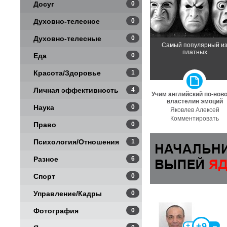
Досуг
0
Духовно-телесное
0
Духовно-телесные
0
Самый популярный и
платных
практики
Еда
0
Красота/Здоровье
1
Личная эффективность
4
Учим английский по-нов
властелин эмоций
Наука
0
Яковлев Алексей
Комментировать
Право
0
Психология/Отношения
1
Разное
6
Спорт
0
Управление/Кадры
0
Фотография
0
+9
+
‒