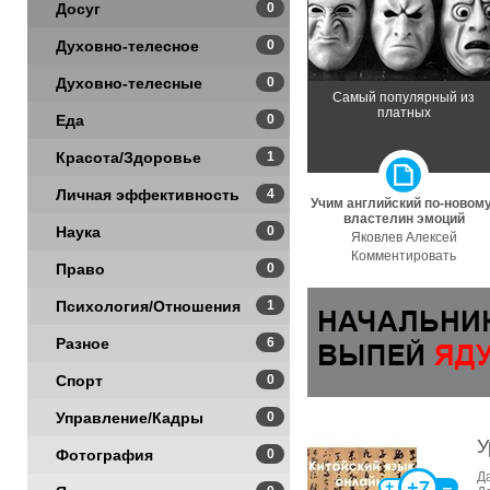
Досуг
0
Духовно-телесное
0
Духовно-телесные
0
Самый популярный из
платных
практики
Еда
0
Красота/Здоровье
1
Личная эффективность
4
Учим английский по-новому
властелин эмоций
Наука
0
Яковлев Алексей
Комментировать
Право
0
Психология/Отношения
1
Разное
6
Спорт
0
Управление/Кадры
0
У
Фотография
0
Д
+7
+
‒