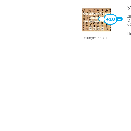
У
Д
+10
+
‒
Э
о
П
Studychinese.ru