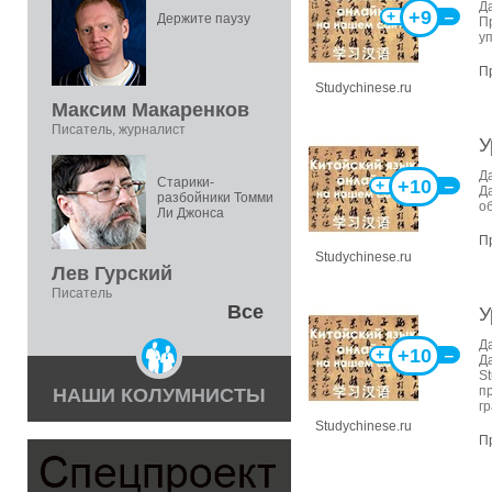
Д
+9
+
‒
Держите паузу
Пр
у
П
Studychinese.ru
Максим Макаренков
Писатель, журналист
У
Д
Старики-
+10
+
‒
Д
разбойники Томми
о
Ли Джонса
П
Studychinese.ru
Лев Гурский
Писатель
Все
У
Д
+10
+
‒
Д
S
пр
НАШИ КОЛУМНИСТЫ
гр
Studychinese.ru
П