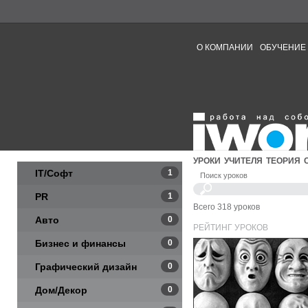
О КОМПАНИИ
ОБУЧЕНИЕ
УРОКИ
УЧИТЕЛЯ
ТЕОРИЯ
IT/Софт
1
Поиск уроков
PR
1
Всего 318 уроков
Авто
0
РЕЙТИНГ УРОКОВ
Бизнес и финансы
0
Графический дизайн
0
Дом/Декор
0