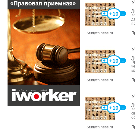
У
Д
+10
+
‒
К
д
п
П
Studychinese.ru
У
Д
+10
+
‒
Пр
ч
м
П
Studychinese.ru
У
Д
+10
+
‒
К
с
о
П
Studychinese.ru