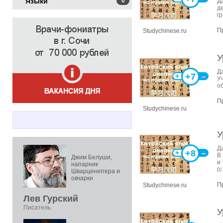
Языки
0
Д
д
г
П
Studychinese.ru
У
Д
+7
+
‒
У
о
П
Studychinese.ru
У
Д
+8
+
‒
В 
Джим Белуши,
и
напарник
(
Шварценеггера и
овчарки
П
Studychinese.ru
Лев Гурский
Писатель
У