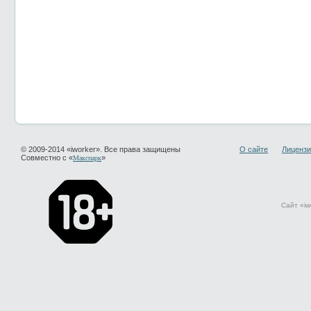
© 2009-2014 «iworker». Все права защищены
О сайте
Лицензи
Совместно с «
»
Макспарк
Сайт «iw