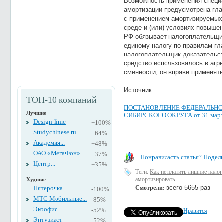
Возможность применения специ
амортизации предусмотрена гла
с применением амортизируемых 
среде и (или) условиях повышен
РФ обязывает налогоплательщик
единому налогу по правилам гл
налогоплательщик доказательст
средство использовалось в агр
сменности, он вправе применят
Источник
ТОП-10 компаний
ПОСТАНОВЛЕНИЕ ФЕДЕРАЛЬНО
Лучшие
СИБИРСКОГО ОКРУГА от 31 марта 
Design-lime
+100%
Studychinese.ru
+64%
Академия...
+48%
ОАО «МегаФон»
+37%
Понравиласть статья? Подели
Центр...
+35%
Теги:
Как не платить лишние нало
амортизировать
Худшие
всего 5655 раз
Пятерочка
Смотрели:
-100%
МТС Мобильные...
-85%
Экоофис
-52%
Нравится
Энтузиаст
-52%