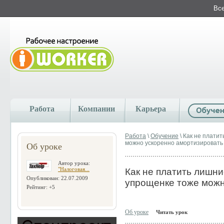
Все
Работа
Компании
Карьера
Работа
\
Обучение
\ Как не плати
можно ускоренно амортизировать
Об уроке
Автор урока:
"Налоговая...
Как не платить лишн
Опубликован: 22.07.2009
упрощенке тоже можн
Рейтинг: +5
Об уроке
Читать урок