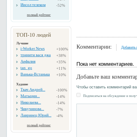
Инсол телеком
-52%
полный рейтинг
ТОП-10 людей
Лучшие
Комментарии:
Добавить
i-Worker News
+100%
тринити вася джа
+38%
Анфалия
+35%
Пока нет комментариев.
tan_go
+11%
Ванька-Встанька
+10%
Добавьте ваш коммента
Худшие
Чтобы оставить комментарий в
Ткач Андрей...
-100%
Матыцин...
Подписаться на обсуждение и получ
-14%
Николаева...
-14%
Чикучинова...
-7%
Лавринец Юрий...
-4%
полный рейтинг